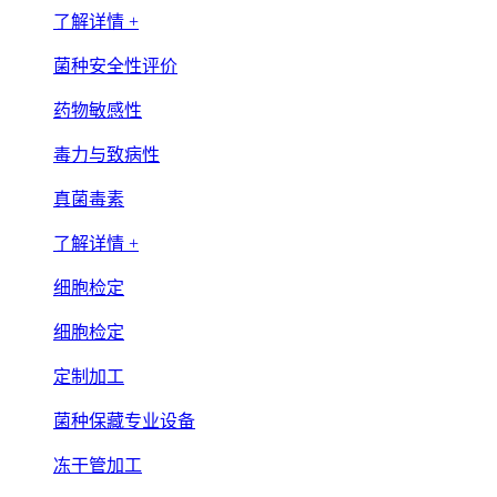
了解详情 +
菌种安全性评价
药物敏感性
毒力与致病性
真菌毒素
了解详情 +
细胞检定
细胞检定
定制加工
菌种保藏专业设备
冻干管加工