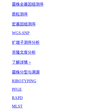
菌株全基因组测序
质粒测序
宏基因组测序
WGS-SNP
扩增子测序分析
克隆文库分析
了解详情 +
菌株分型与溯源
RIBOTYPING
PFGE
RAPD
MLST