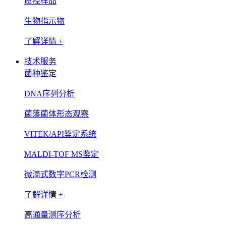
质控样品
生物指示物
了解详情 +
技术服务
菌种鉴定
DNA序列分析
菌落菌体形态观察
VITEK/API鉴定系统
MALDI-TOF MS鉴定
微滴式数字PCR检测
了解详情 +
高通量测序分析