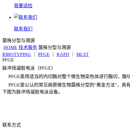
我要送检
联系我们
菌株分型与溯源
HOME
技术服务
菌株分型与溯源
RIBOTYPING
｜
PFGE
｜
RAPD
｜
MLST
PFGE
脉
冲场凝胶电泳（PFGE）
PFGE是用适当的内切酶对整个微生物染色体进行酶切，
PFGE是公认的常见病原微生物菌株分型的“黄金方法”，
下图为脉冲场凝胶电泳设
备。
联系方式