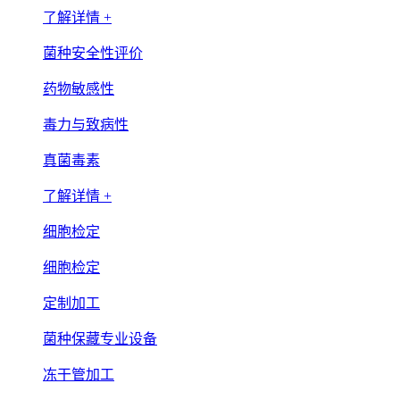
了解详情 +
菌种安全性评价
药物敏感性
毒力与致病性
真菌毒素
了解详情 +
细胞检定
细胞检定
定制加工
菌种保藏专业设备
冻干管加工