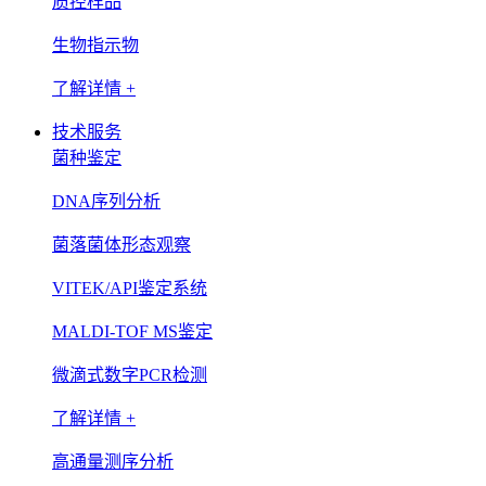
质控样品
生物指示物
了解详情 +
技术服务
菌种鉴定
DNA序列分析
菌落菌体形态观察
VITEK/API鉴定系统
MALDI-TOF MS鉴定
微滴式数字PCR检测
了解详情 +
高通量测序分析