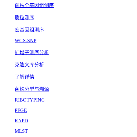
菌株全基因组测序
质粒测序
宏基因组测序
WGS-SNP
扩增子测序分析
克隆文库分析
了解详情 +
菌株分型与溯源
RIBOTYPING
PFGE
RAPD
MLST