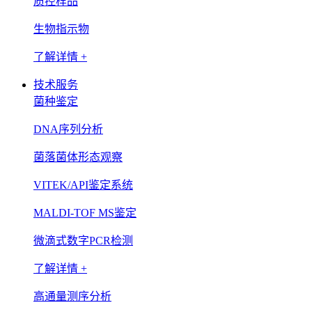
质控样品
生物指示物
了解详情 +
技术服务
菌种鉴定
DNA序列分析
菌落菌体形态观察
VITEK/API鉴定系统
MALDI-TOF MS鉴定
微滴式数字PCR检测
了解详情 +
高通量测序分析