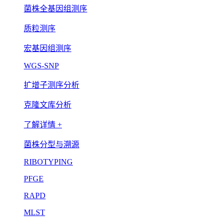
菌株全基因组测序
质粒测序
宏基因组测序
WGS-SNP
扩增子测序分析
克隆文库分析
了解详情 +
菌株分型与溯源
RIBOTYPING
PFGE
RAPD
MLST