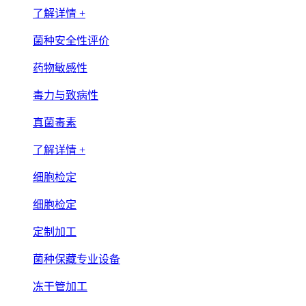
了解详情 +
菌种安全性评价
药物敏感性
毒力与致病性
真菌毒素
了解详情 +
细胞检定
细胞检定
定制加工
菌种保藏专业设备
冻干管加工