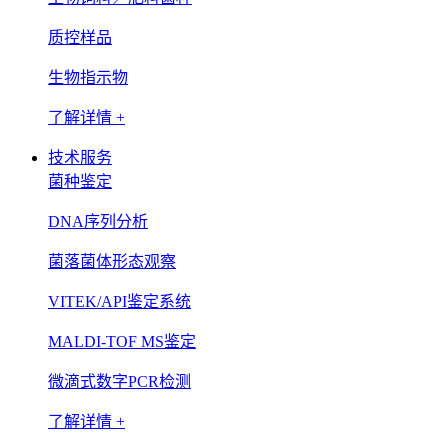
质控样品
生物指示物
了解详情 +
技术服务
菌种鉴定
DNA序列分析
菌落菌体形态观察
VITEK/API鉴定系统
MALDI-TOF MS鉴定
微滴式数字PCR检测
了解详情 +