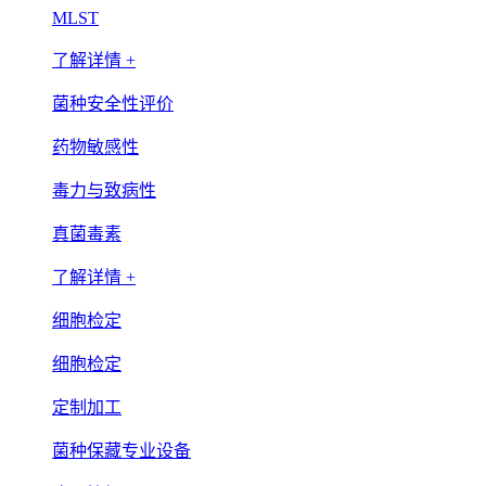
MLST
了解详情 +
菌种安全性评价
药物敏感性
毒力与致病性
真菌毒素
了解详情 +
细胞检定
细胞检定
定制加工
菌种保藏专业设备