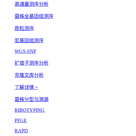
高通量测序分析
菌株全基因组测序
质粒测序
宏基因组测序
WGS-SNP
扩增子测序分析
克隆文库分析
了解详情 +
菌株分型与溯源
RIBOTYPING
PFGE
RAPD