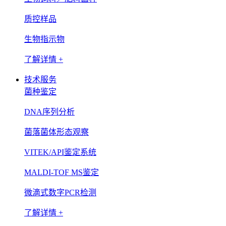
质控样品
生物指示物
了解详情 +
技术服务
菌种鉴定
DNA序列分析
菌落菌体形态观察
VITEK/API鉴定系统
MALDI-TOF MS鉴定
微滴式数字PCR检测
了解详情 +