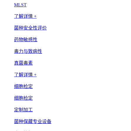
MLST
了解详情 +
菌种安全性评价
药物敏感性
毒力与致病性
真菌毒素
了解详情 +
细胞检定
细胞检定
定制加工
菌种保藏专业设备