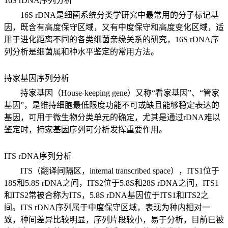
16S rDNA序列分析
16S rDNA
是细菌系统分类学研究中最常用的分子标记基
因，既含有高度保守区域，又有中度保守和高度变化区域，适
用于进化距离不同的各类细菌亲缘关系的研究
，16S rDNA
序
列分析是细菌属和种水平鉴定的常用方法。
持家基因序列分析
持家基因（
House-keeping gene）
又称“看家基因”、“管家
基因”，是维持细胞最低限度功能不可或缺且能够稳定表达的
基因，可用于微生物分类单元的确定，尤其是通过
rDNA
难以
鉴定时，持家基因序列可分析发挥重要作用。
ITS rDNA序列分析
ITS（翻译间隔区，internal transcribed space），ITS1位于
18S和5.8S rDNA之间，ITS2位于5.8S和28S rDNA之间，ITS1
和ITS2常被合称为ITS，5.8S rDNA基因位于ITS1和ITS2之
间。ITS rDNA序
列属于中度保守区域，表现为种内相对一
致，种间差异比较明显，序列片段较小，易于分析，目前已被