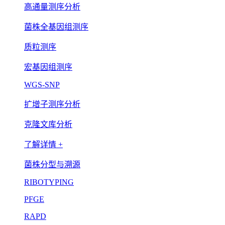
高通量测序分析
菌株全基因组测序
质粒测序
宏基因组测序
WGS-SNP
扩增子测序分析
克隆文库分析
了解详情 +
菌株分型与溯源
RIBOTYPING
PFGE
RAPD