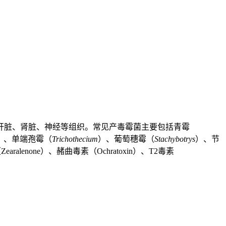
肝脏、肾脏、神经等组织。常见产毒霉菌主要包括青霉
）、单端孢霉（
Trichothecium
）、葡萄穗霉（
Stachybotrys
）、节
enone）、赭曲毒素（Ochratoxin）、T2毒素