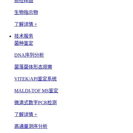
质控样品
生物指示物
了解详情 +
技术服务
菌种鉴定
DNA序列分析
菌落菌体形态观察
VITEK/API鉴定系统
MALDI-TOF MS鉴定
微滴式数字PCR检测
了解详情 +
高通量测序分析