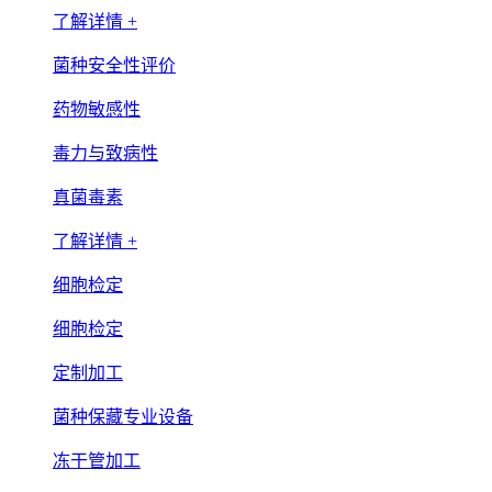
了解详情 +
菌种安全性评价
药物敏感性
毒力与致病性
真菌毒素
了解详情 +
细胞检定
细胞检定
定制加工
菌种保藏专业设备
冻干管加工