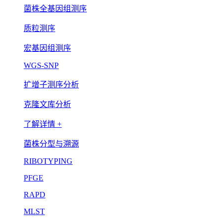
菌株全基因组测序
质粒测序
宏基因组测序
WGS-SNP
扩增子测序分析
克隆文库分析
了解详情 +
菌株分型与溯源
RIBOTYPING
PFGE
RAPD
MLST