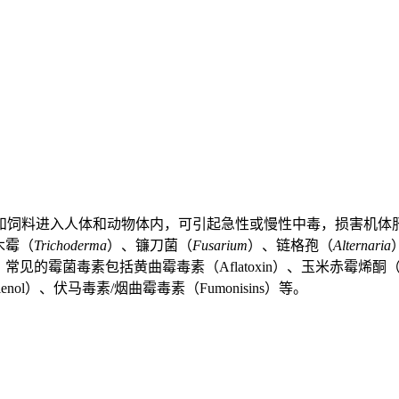
和饲料进入人体和动物体内，可引起急性或慢性中毒，损害机体
木霉（
Trichoderma
）、镰刀菌（
Fusarium
）、链格孢（
Alternaria
霉菌毒素包括黄曲霉毒素（Aflatoxin）、玉米赤霉烯酮（Zearal
alenol）、伏马毒素/烟曲霉毒素（Fumonisins）等。