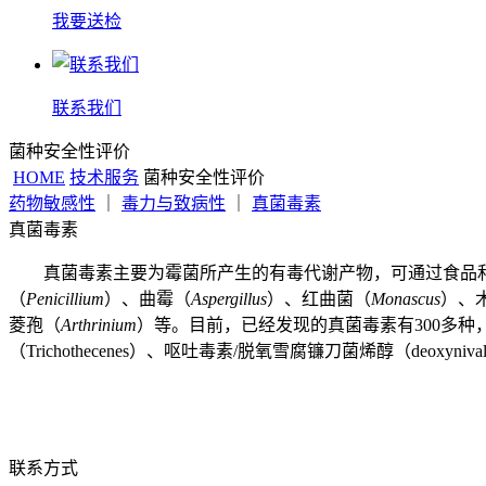
我要送检
联系我们
菌种安全性评价
HOME
技术服务
菌种安全性评价
药物敏感性
｜
毒力与致病性
｜
真菌毒素
真菌毒素
真菌毒素主要为霉菌所产生的有毒代谢产物，可通过食品
（
Penicillium
）、曲霉（
Aspergillus
）、红曲菌（
Monascus
）、
菱孢（
Arthrinium
）等。目前，已经发现的真菌毒素有300多种，常见的
（Trichothecenes）、呕吐毒素/脱氧雪腐镰刀菌烯醇（deoxyniv
联系方式