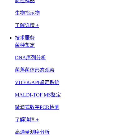
质控样品
生物指示物
了解详情 +
技术服务
菌种鉴定
DNA序列分析
菌落菌体形态观察
VITEK/API鉴定系统
MALDI-TOF MS鉴定
微滴式数字PCR检测
了解详情 +
高通量测序分析