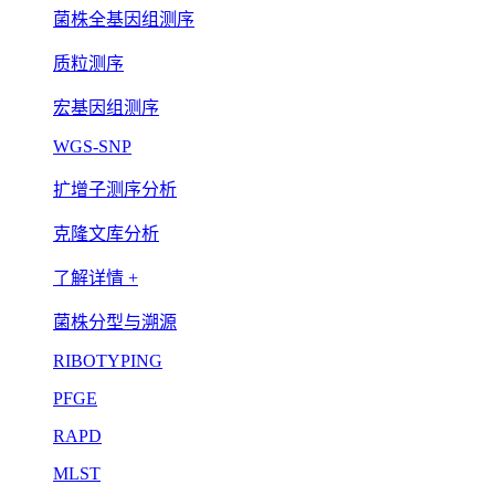
菌株全基因组测序
质粒测序
宏基因组测序
WGS-SNP
扩增子测序分析
克隆文库分析
了解详情 +
菌株分型与溯源
RIBOTYPING
PFGE
RAPD
MLST