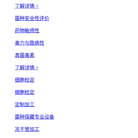
了解详情 +
菌种安全性评价
药物敏感性
毒力与致病性
真菌毒素
了解详情 +
细胞检定
细胞检定
定制加工
菌种保藏专业设备
冻干管加工