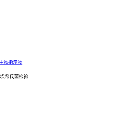
生物指示物
大肠埃希氏菌检验