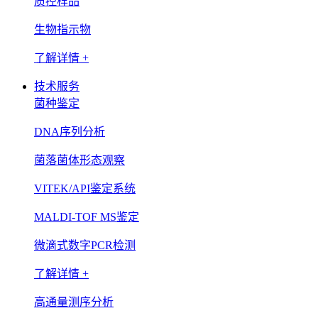
质控样品
生物指示物
了解详情 +
技术服务
菌种鉴定
DNA序列分析
菌落菌体形态观察
VITEK/API鉴定系统
MALDI-TOF MS鉴定
微滴式数字PCR检测
了解详情 +
高通量测序分析