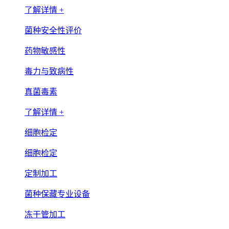
了解详情 +
菌种安全性评价
药物敏感性
毒力与致病性
真菌毒素
了解详情 +
细胞检定
细胞检定
定制加工
菌种保藏专业设备
冻干管加工