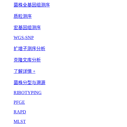
菌株全基因组测序
质粒测序
宏基因组测序
WGS-SNP
扩增子测序分析
克隆文库分析
了解详情 +
菌株分型与溯源
RIBOTYPING
PFGE
RAPD
MLST