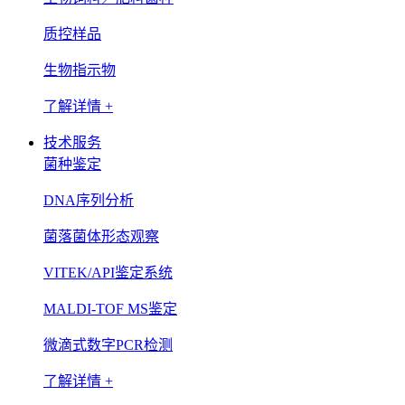
质控样品
生物指示物
了解详情 +
技术服务
菌种鉴定
DNA序列分析
菌落菌体形态观察
VITEK/API鉴定系统
MALDI-TOF MS鉴定
微滴式数字PCR检测
了解详情 +