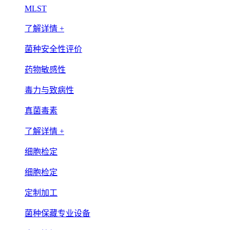
MLST
了解详情 +
菌种安全性评价
药物敏感性
毒力与致病性
真菌毒素
了解详情 +
细胞检定
细胞检定
定制加工
菌种保藏专业设备