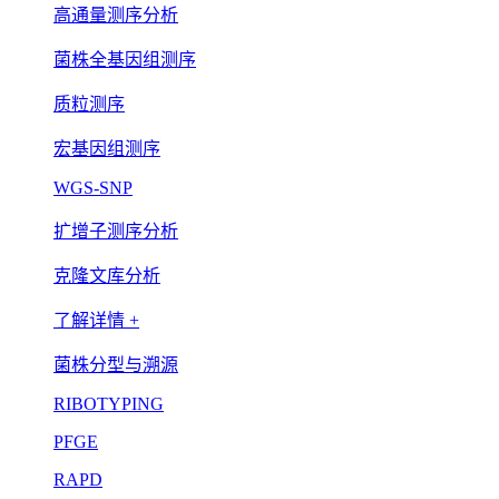
高通量测序分析
菌株全基因组测序
质粒测序
宏基因组测序
WGS-SNP
扩增子测序分析
克隆文库分析
了解详情 +
菌株分型与溯源
RIBOTYPING
PFGE
RAPD