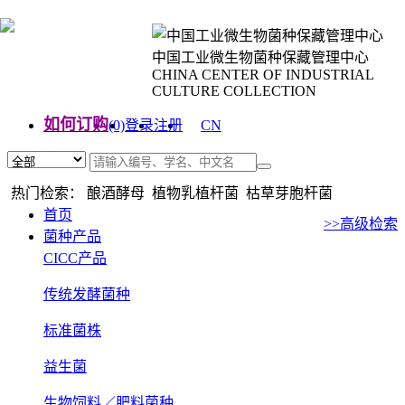
中国工业微生物菌种保藏管理中心
CHINA CENTER OF INDUSTRIAL
CULTURE COLLECTION
如何订购
(0)
登录
注册
CN
EN
热门检索： 酿酒酵母 植物乳植杆菌 枯草芽胞杆菌
首页
>>高级检索
菌种产品
CICC产品
传统发酵菌种
标准菌株
益生菌
生物饲料／肥料菌种