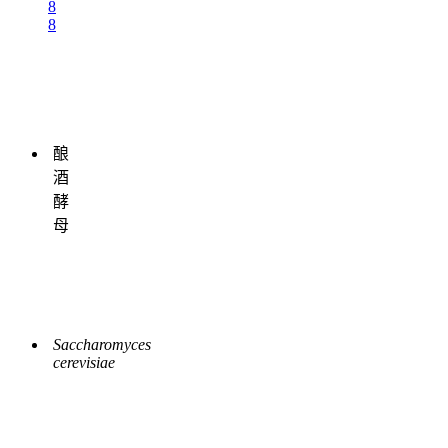
8
8
酿
酒
酵
母
Saccharomyces
cerevisiae