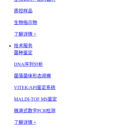
质控样品
生物指示物
了解详情 +
技术服务
菌种鉴定
DNA序列分析
菌落菌体形态观察
VITEK/API鉴定系统
MALDI-TOF MS鉴定
微滴式数字PCR检测
了解详情 +