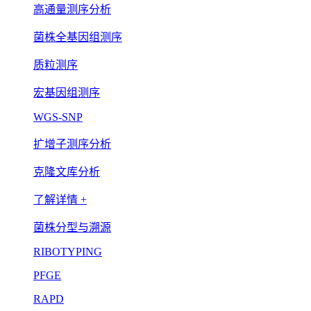
高通量测序分析
菌株全基因组测序
质粒测序
宏基因组测序
WGS-SNP
扩增子测序分析
克隆文库分析
了解详情 +
菌株分型与溯源
RIBOTYPING
PFGE
RAPD