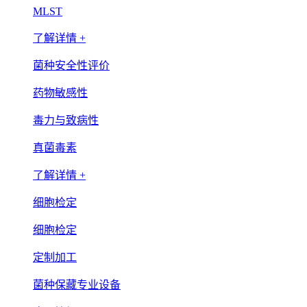
MLST
了解详情 +
菌种安全性评价
药物敏感性
毒力与致病性
真菌毒素
了解详情 +
细胞检定
细胞检定
定制加工
菌种保藏专业设备