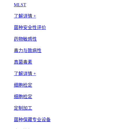
MLST
了解详情 +
菌种安全性评价
药物敏感性
毒力与致病性
真菌毒素
了解详情 +
细胞检定
细胞检定
定制加工
菌种保藏专业设备