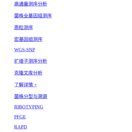
高通量测序分析
菌株全基因组测序
质粒测序
宏基因组测序
WGS-SNP
扩增子测序分析
克隆文库分析
了解详情 +
菌株分型与溯源
RIBOTYPING
PFGE
RAPD