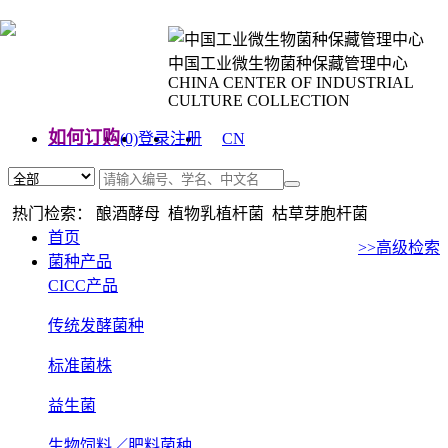
中国工业微生物菌种保藏管理中心
CHINA CENTER OF INDUSTRIAL
CULTURE COLLECTION
如何订购
(0)
登录
注册
CN
EN
热门检索： 酿酒酵母 植物乳植杆菌 枯草芽胞杆菌
首页
>>高级检索
菌种产品
CICC产品
传统发酵菌种
标准菌株
益生菌
生物饲料／肥料菌种