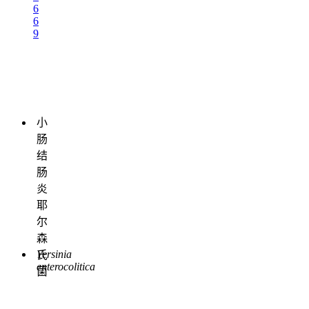
6
6
9
小
肠
结
肠
炎
耶
尔
森
Yersinia
氏
enterocolitica
菌