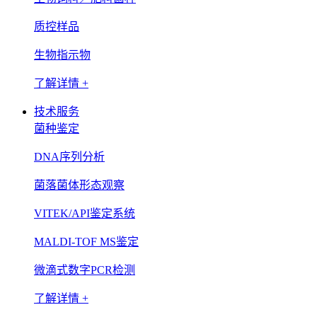
质控样品
生物指示物
了解详情 +
技术服务
菌种鉴定
DNA序列分析
菌落菌体形态观察
VITEK/API鉴定系统
MALDI-TOF MS鉴定
微滴式数字PCR检测
了解详情 +