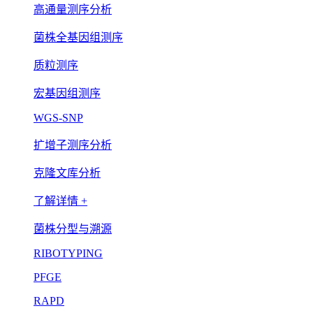
高通量测序分析
菌株全基因组测序
质粒测序
宏基因组测序
WGS-SNP
扩增子测序分析
克隆文库分析
了解详情 +
菌株分型与溯源
RIBOTYPING
PFGE
RAPD