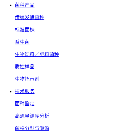
菌种产品
传统发酵菌种
标准菌株
益生菌
生物饲料／肥料菌种
质控样品
生物指示剂
技术服务
菌种鉴定
高通量测序分析
菌株分型与溯源