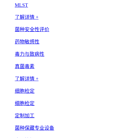
MLST
了解详情 +
菌种安全性评价
药物敏感性
毒力与致病性
真菌毒素
了解详情 +
细胞检定
细胞检定
定制加工
菌种保藏专业设备