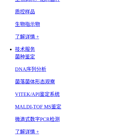
质控样品
生物指示物
了解详情 +
技术服务
菌种鉴定
DNA序列分析
菌落菌体形态观察
VITEK/API鉴定系统
MALDI-TOF MS鉴定
微滴式数字PCR检测
了解详情 +