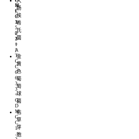
大
M
B
肠
C
)
埃
C
6
1
3
希
.
5
氏
2
0
菌
2
1
1
=
)
A
T
金
C
黄
C
色
6
6
葡
3
萄
3
球
=
G
菌
D
M
枯
C
草
C
芽
1
.
胞