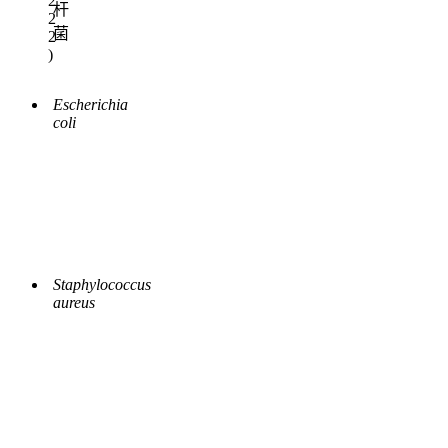
2
杆
2
菌
2
)
Escherichia
coli
Staphylococcus
aureus