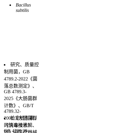
Bacillus
subtilis
研究、质量控
制用菌，GB
4789.2-2022《菌
落总数测定》、
GB 4789.3-
2025《大肠菌群
计数》、GB/T
4789.32-
2002《大肠菌群
检定抗生素，
的快速检验》、
《消毒技术规
GB 4789.39-
范》中医疗器械