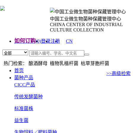
中国工业微生物菌种保藏管理中心
CHINA CENTER OF INDUSTRIAL
CULTURE COLLECTION
如何订购
(0)
登录
注册
CN
EN
热门检索： 酿酒酵母 植物乳植杆菌 枯草芽胞杆菌
首页
>>高级检索
菌种产品
CICC产品
传统发酵菌种
标准菌株
益生菌
生物饲料／肥料菌种