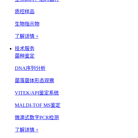
质控样品
生物指示物
了解详情 +
技术服务
菌种鉴定
DNA序列分析
菌落菌体形态观察
VITEK/API鉴定系统
MALDI-TOF MS鉴定
微滴式数字PCR检测
了解详情 +