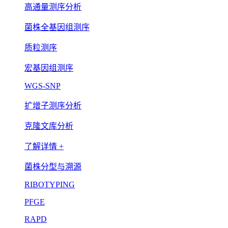
高通量测序分析
菌株全基因组测序
质粒测序
宏基因组测序
WGS-SNP
扩增子测序分析
克隆文库分析
了解详情 +
菌株分型与溯源
RIBOTYPING
PFGE
RAPD