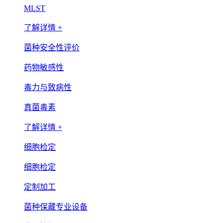
MLST
了解详情 +
菌种安全性评价
药物敏感性
毒力与致病性
真菌毒素
了解详情 +
细胞检定
细胞检定
定制加工
菌种保藏专业设备