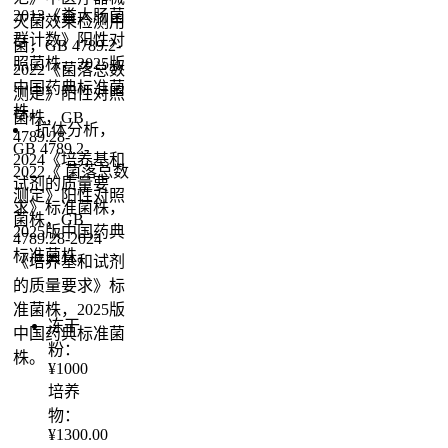
2013《粪大肠菌
灭菌效果检测用
群计数》阳性对
菌，GB 4789.2-
照菌株，2025版
2022《菌落总数
中国药典标准菌
测定》阳性对照
株。
菌株，GB
抗体分析，
4789.28-
GB 4789.2-
2024《培养基和
2022《 菌落总数
试剂的质量要
测定》阳性对照
求》标准菌株，
菌株，GB
2025版中国药典
4789.28-2024
标准菌株。
《培养基和试剂
的质量要求》标
准菌株，2025版
冻干
中国药典标准菌
粉：
株。
¥1000
培养
物：
¥1300.00