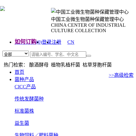
中国工业微生物菌种保藏管理中心
CHINA CENTER OF INDUSTRIAL
CULTURE COLLECTION
如何订购
(0)
登录
注册
CN
EN
热门检索： 酿酒酵母 植物乳植杆菌 枯草芽胞杆菌
首页
>>高级检索
菌种产品
CICC产品
传统发酵菌种
标准菌株
益生菌
生物饲料／肥料菌种