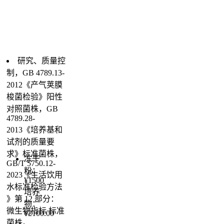
研究、质量控
制，GB 4789.13-
2012《产气荚膜
梭菌检验》阳性
对照菌株，GB
4789.28-
2013《培养基和
试剂的质量要
求》标准菌株，
冻干
GB/T 5750.12-
粉：
2023《生活饮用
¥1500
水标准检验方法
培养
》第 12 部分：
物：
微生物指标 标准
¥2100.00
菌株。