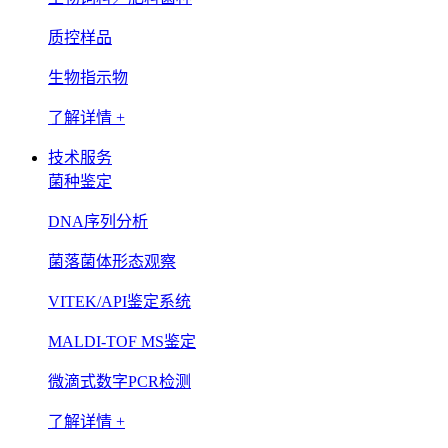
质控样品
生物指示物
了解详情 +
技术服务
菌种鉴定
DNA序列分析
菌落菌体形态观察
VITEK/API鉴定系统
MALDI-TOF MS鉴定
微滴式数字PCR检测
了解详情 +