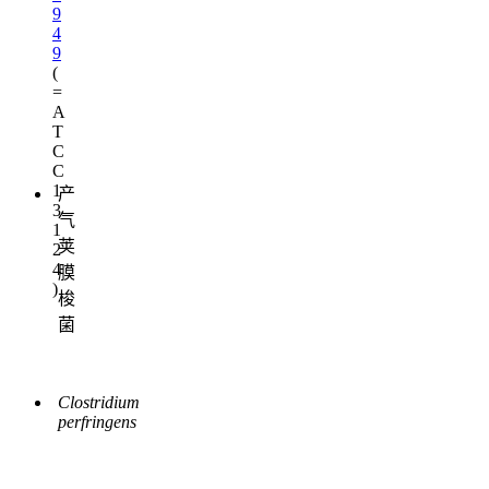
9
4
9
(
=
A
T
C
C
1
产
3
气
1
荚
2
4
膜
)
梭
菌
Clostridium
perfringens