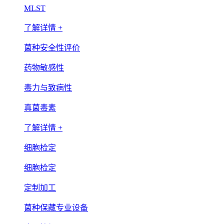
MLST
了解详情 +
菌种安全性评价
药物敏感性
毒力与致病性
真菌毒素
了解详情 +
细胞检定
细胞检定
定制加工
菌种保藏专业设备