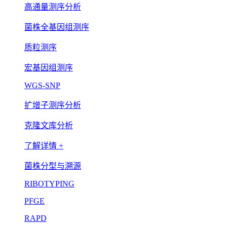
高通量测序分析
菌株全基因组测序
质粒测序
宏基因组测序
WGS-SNP
扩增子测序分析
克隆文库分析
了解详情 +
菌株分型与溯源
RIBOTYPING
PFGE
RAPD