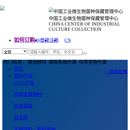
中国工业微生物菌种保藏管理中心
CHINA CENTER OF INDUSTRIAL
CULTURE COLLECTION
如何订购
(0)
登录
注册
CN
EN
热门检索： 酿酒酵母 植物乳植杆菌 枯草芽胞杆菌
首页
>>高级检索
菌种产品
CICC产品
传统发酵菌种
标准菌株
益生菌
生物饲料／肥料菌种