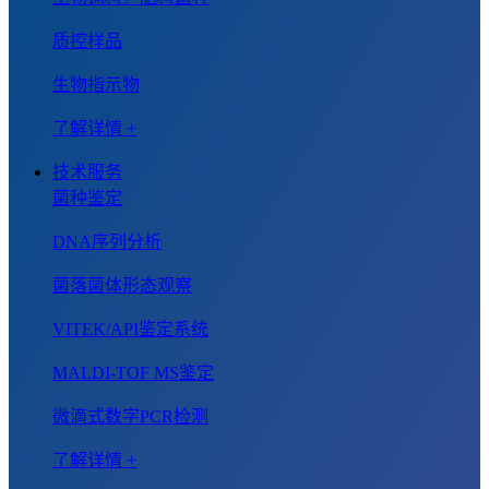
质控样品
生物指示物
了解详情 +
技术服务
菌种鉴定
DNA序列分析
菌落菌体形态观察
VITEK/API鉴定系统
MALDI-TOF MS鉴定
微滴式数字PCR检测
了解详情 +