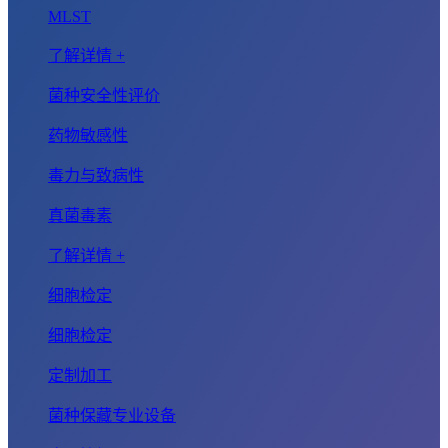
MLST
了解详情 +
菌种安全性评价
药物敏感性
毒力与致病性
真菌毒素
了解详情 +
细胞检定
细胞检定
定制加工
菌种保藏专业设备