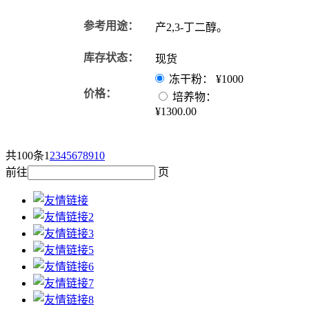
参考用途：
产2,3-丁二醇。
库存状态：
现货
冻干粉：
¥1000
价格：
培养物：
¥1300.00
共100条
1
2
3
4
5
6
7
8
9
10
前往
页