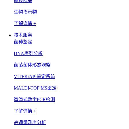
质控样品
生物指示物
了解详情 +
技术服务
菌种鉴定
DNA序列分析
菌落菌体形态观察
VITEK/API鉴定系统
MALDI-TOF MS鉴定
微滴式数字PCR检测
了解详情 +
高通量测序分析