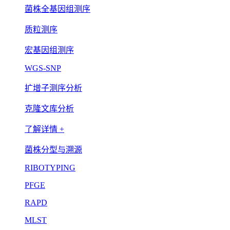
菌株全基因组测序
质粒测序
宏基因组测序
WGS-SNP
扩增子测序分析
克隆文库分析
了解详情 +
菌株分型与溯源
RIBOTYPING
PFGE
RAPD
MLST