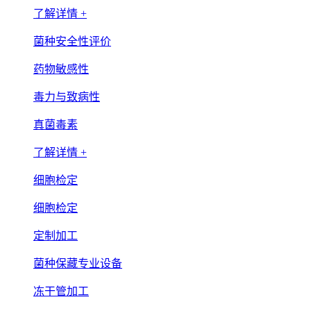
了解详情 +
菌种安全性评价
药物敏感性
毒力与致病性
真菌毒素
了解详情 +
细胞检定
细胞检定
定制加工
菌种保藏专业设备
冻干管加工