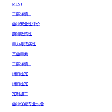
MLST
了解详情 +
菌种安全性评价
药物敏感性
毒力与致病性
真菌毒素
了解详情 +
细胞检定
细胞检定
定制加工
菌种保藏专业设备