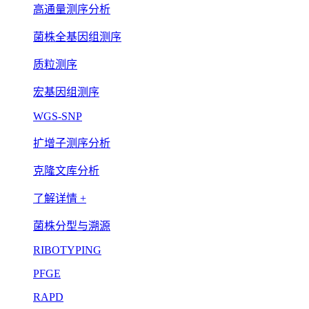
高通量测序分析
菌株全基因组测序
质粒测序
宏基因组测序
WGS-SNP
扩增子测序分析
克隆文库分析
了解详情 +
菌株分型与溯源
RIBOTYPING
PFGE
RAPD