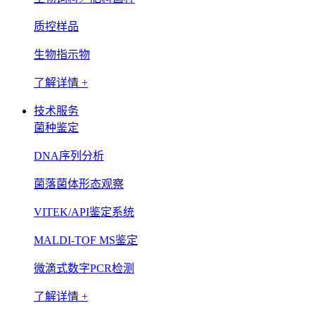
质控样品
生物指示物
了解详情 +
技术服务
菌种鉴定
DNA序列分析
菌落菌体形态观察
VITEK/API鉴定系统
MALDI-TOF MS鉴定
微滴式数字PCR检测
了解详情 +