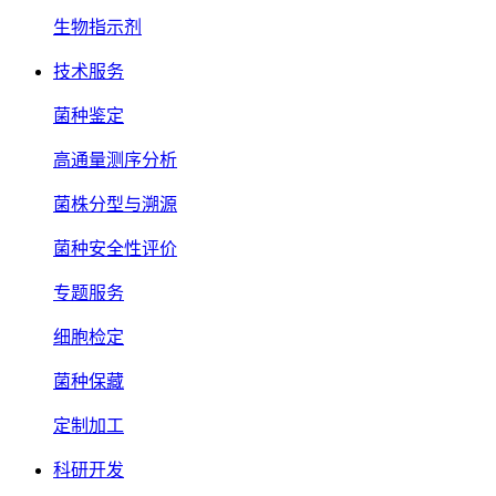
生物指示剂
技术服务
菌种鉴定
高通量测序分析
菌株分型与溯源
菌种安全性评价
专题服务
细胞检定
菌种保藏
定制加工
科研开发