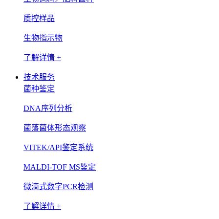
质控样品
生物指示物
了解详情 +
技术服务
菌种鉴定
DNA序列分析
菌落菌体形态观察
VITEK/API鉴定系统
MALDI-TOF MS鉴定
微滴式数字PCR检测
了解详情 +