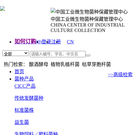
中国工业微生物菌种保藏管理中心
CHINA CENTER OF INDUSTRIAL
CULTURE COLLECTION
如何订购
(0)
登录
注册
CN
EN
热门检索： 酿酒酵母 植物乳植杆菌 枯草芽胞杆菌
首页
>>高级检索
菌种产品
CICC产品
传统发酵菌种
标准菌株
益生菌
生物饲料／肥料菌种