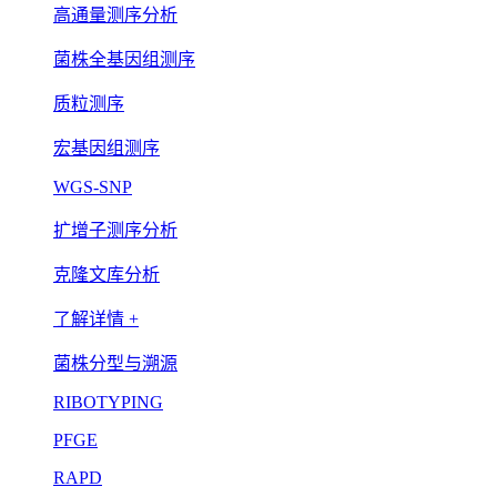
高通量测序分析
菌株全基因组测序
质粒测序
宏基因组测序
WGS-SNP
扩增子测序分析
克隆文库分析
了解详情 +
菌株分型与溯源
RIBOTYPING
PFGE
RAPD