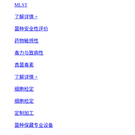
MLST
了解详情 +
菌种安全性评价
药物敏感性
毒力与致病性
真菌毒素
了解详情 +
细胞检定
细胞检定
定制加工
菌种保藏专业设备