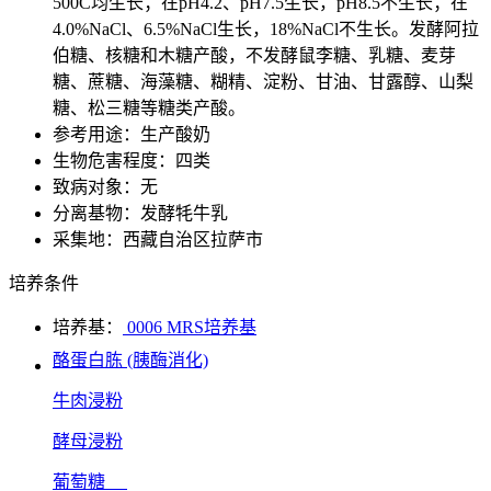
500C均生长；在pH4.2、pH7.5生长，pH8.5不生长；在
4.0%NaCl、6.5%NaCl生长，18%NaCl不生长。发酵阿拉
伯糖、核糖和木糖产酸，不发酵鼠李糖、乳糖、麦芽
糖、蔗糖、海藻糖、糊精、淀粉、甘油、甘露醇、山梨
糖、松三糖等糖类产酸。
参考用途：生产酸奶
生物危害程度：四类
致病对象：无
分离基物：发酵牦牛乳
采集地：西藏自治区拉萨市
培养条件
培养基：
0006 MRS培养基
酪蛋白胨 (胰酶消化)
牛肉浸粉
酵母浸粉
葡萄糖