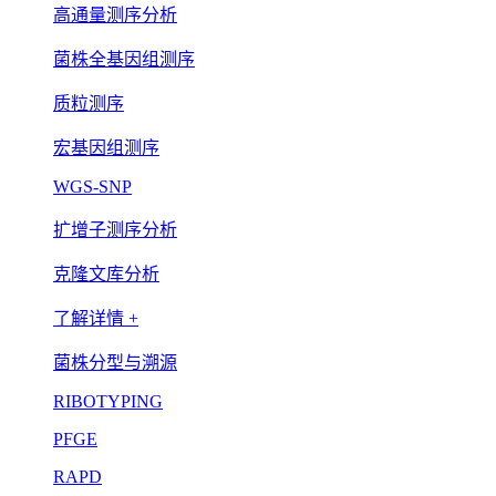
高通量测序分析
菌株全基因组测序
质粒测序
宏基因组测序
WGS-SNP
扩增子测序分析
克隆文库分析
了解详情 +
菌株分型与溯源
RIBOTYPING
PFGE
RAPD