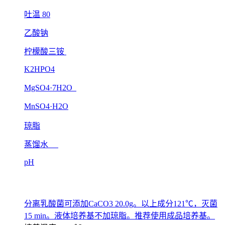
吐温 80
乙酸钠
柠檬酸三铵
K2HPO4
MgSO4·7H2O
MnSO4·H2O
琼脂
蒸馏水
pH
分离乳酸菌可添加CaCO3 20.0g。以上成分121℃，灭菌
15 min。液体培养基不加琼脂。推荐使用成品培养基。