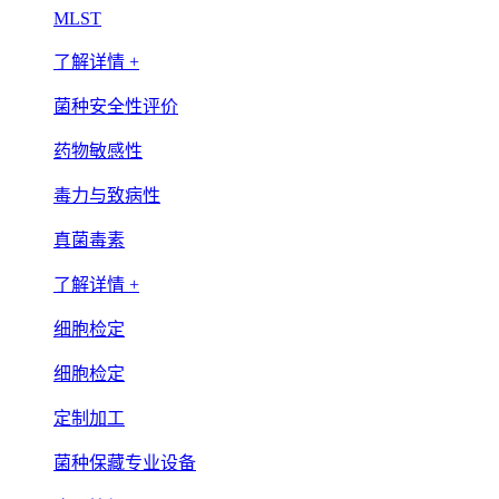
MLST
了解详情 +
菌种安全性评价
药物敏感性
毒力与致病性
真菌毒素
了解详情 +
细胞检定
细胞检定
定制加工
菌种保藏专业设备