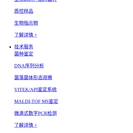
质控样品
生物指示物
了解详情 +
技术服务
菌种鉴定
DNA序列分析
菌落菌体形态观察
VITEK/API鉴定系统
MALDI-TOF MS鉴定
微滴式数字PCR检测
了解详情 +