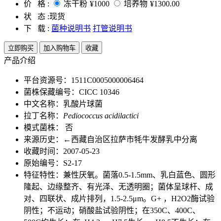
价 格 :
冻干粉
¥1000
培养物
¥1300.00
状 态 :
现货
下 载 :
菌种说明书
打管说明书
立即购买
加入购物车
收藏
产品介绍
平台资源号：1511C0005000006464
菌株保藏编号：CICC 10346
中文名称：乳酸片球菌
拉丁名称：
Pediococcus acidilactici
模式菌株： 否
来源历史：←西藏自治区拉萨市牦牛发酵乳中分离
收藏时间：2007-05-23
原始编号：S2-17
特征特性：兼性厌氧。菌落0.5-1.5mm、乳白蓝色、圆形
隆起、边缘整齐、有光泽、无透明圈；菌体呈球杆、成
对、四联状、成片排列，1.5-2.5μm。G+ ，H2O2酶试验
阴性；不运动；硝酸盐试验阴性；在350C、400C、