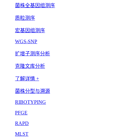
菌株全基因组测序
质粒测序
宏基因组测序
WGS-SNP
扩增子测序分析
克隆文库分析
了解详情 +
菌株分型与溯源
RIBOTYPING
PFGE
RAPD
MLST