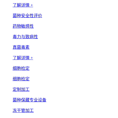
了解详情 +
菌种安全性评价
药物敏感性
毒力与致病性
真菌毒素
了解详情 +
细胞检定
细胞检定
定制加工
菌种保藏专业设备
冻干管加工