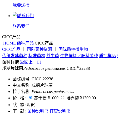
我要送检
联系我们
CICC产品
HOME
菌种产品
CICC产品
CICC产品
｜
国际菌种资源
｜
国际质控微生物
传统发酵菌种
标准菌株
益生菌
生物饲料／肥料菌种
质控样品
菌种详情
返回上一页
®
戊糖片球菌
Pediococcus pentosaceus
CICC
22238
菌株编号 :
CICC 22238
中文名称 :
戊糖片球菌
拉丁名称 :
Pediococcus pentosaceus
价 格 :
冻干粉
¥1000
培养物
¥1300.00
状 态 :
现货
下 载 :
菌种说明书
打管说明书