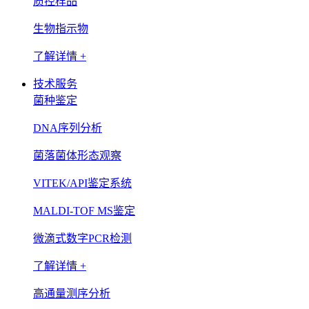
质控样品
生物指示物
了解详情 +
技术服务
菌种鉴定
DNA序列分析
菌落菌体形态观察
VITEK/API鉴定系统
MALDI-TOF MS鉴定
微滴式数字PCR检测
了解详情 +
高通量测序分析