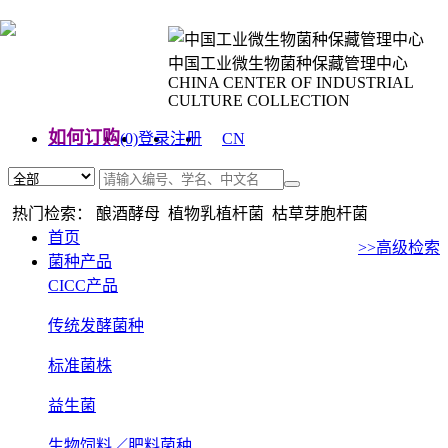
中国工业微生物菌种保藏管理中心
CHINA CENTER OF INDUSTRIAL
CULTURE COLLECTION
如何订购
(0)
登录
注册
CN
EN
热门检索： 酿酒酵母 植物乳植杆菌 枯草芽胞杆菌
首页
>>高级检索
菌种产品
CICC产品
传统发酵菌种
标准菌株
益生菌
生物饲料／肥料菌种