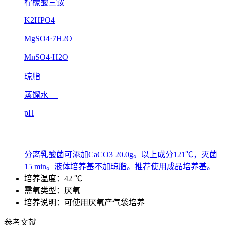
柠檬酸三铵
K2HPO4
MgSO4·7H2O
MnSO4·H2O
琼脂
蒸馏水
pH
分离乳酸菌可添加CaCO3 20.0g。以上成分121℃，灭菌
15 min。液体培养基不加琼脂。推荐使用成品培养基。
培养温度：42 ℃
需氧类型：厌氧
培养说明：可使用厌氧产气袋培养
参考文献