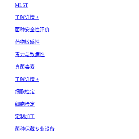
MLST
了解详情 +
菌种安全性评价
药物敏感性
毒力与致病性
真菌毒素
了解详情 +
细胞检定
细胞检定
定制加工
菌种保藏专业设备