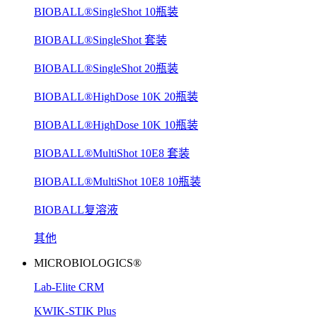
BIOBALL®SingleShot 10瓶装
BIOBALL®SingleShot 套装
BIOBALL®SingleShot 20瓶装
BIOBALL®HighDose 10K 20瓶装
BIOBALL®HighDose 10K 10瓶装
BIOBALL®MultiShot 10E8 套装
BIOBALL®MultiShot 10E8 10瓶装
BIOBALL复溶液
其他
MICROBIOLOGICS®
Lab-Elite CRM
KWIK-STIK Plus