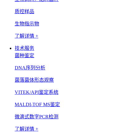
质控样品
生物指示物
了解详情 +
技术服务
菌种鉴定
DNA序列分析
菌落菌体形态观察
VITEK/API鉴定系统
MALDI-TOF MS鉴定
微滴式数字PCR检测
了解详情 +