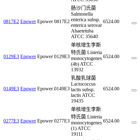
肠沙门氏菌
Salmonella
enterica subsp.
0817E2
Epower
Epower
0817E2
6524.00
enterica serovar
Abaetetuba
ATCC 35640
单核增生李斯
特氏菌 Listeria
0129E3
Epower
Epower
0129E3
6524.00
monocytogenes
(4b) ATCC
13932
乳酸乳球菌
Lactococcus
0149E3
Epower
Epower
0149E3
6524.00
lactis subsp.
lactis ATCC
19435
单核增生李斯
特氏菌 Listeria
0277E3
Epower
Epower
0277E3
6524.00
monocytogenes
(1) ATCC
19111