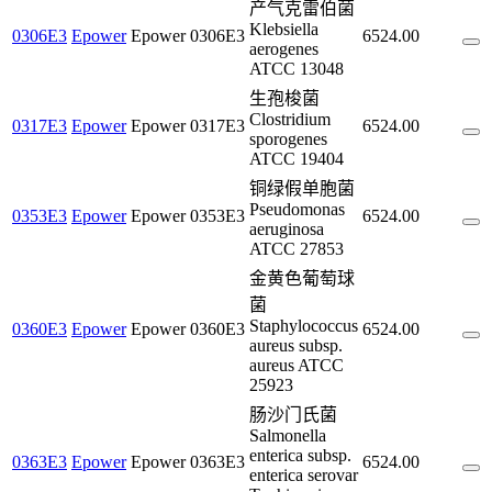
产气克雷伯菌
Klebsiella
0306E3
Epower
Epower
0306E3
6524.00
aerogenes
ATCC 13048
生孢梭菌
Clostridium
0317E3
Epower
Epower
0317E3
6524.00
sporogenes
ATCC 19404
铜绿假单胞菌
Pseudomonas
0353E3
Epower
Epower
0353E3
6524.00
aeruginosa
ATCC 27853
金黄色葡萄球
菌
Staphylococcus
0360E3
Epower
Epower
0360E3
6524.00
aureus subsp.
aureus ATCC
25923
肠沙门氏菌
Salmonella
enterica subsp.
0363E3
Epower
Epower
0363E3
6524.00
enterica serovar