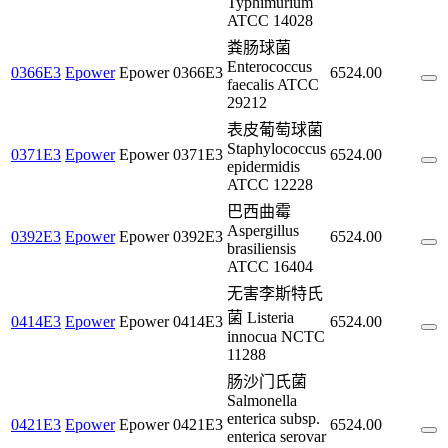
Typhimurium
ATCC 14028
粪肠球菌
Enterococcus
0366E3
Epower
Epower
0366E3
6524.00
faecalis ATCC
29212
表皮葡萄球菌
Staphylococcus
0371E3
Epower
Epower
0371E3
6524.00
epidermidis
ATCC 12228
巴西曲霉
Aspergillus
0392E3
Epower
Epower
0392E3
6524.00
brasiliensis
ATCC 16404
无害李斯特氏
菌 Listeria
0414E3
Epower
Epower
0414E3
6524.00
innocua NCTC
11288
肠沙门氏菌
Salmonella
enterica subsp.
0421E3
Epower
Epower
0421E3
6524.00
enterica serovar