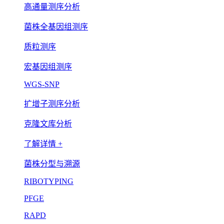
高通量测序分析
菌株全基因组测序
质粒测序
宏基因组测序
WGS-SNP
扩增子测序分析
克隆文库分析
了解详情 +
菌株分型与溯源
RIBOTYPING
PFGE
RAPD