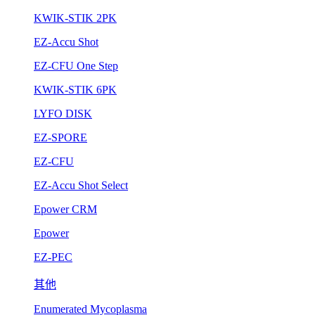
KWIK-STIK 2PK
EZ-Accu Shot
EZ-CFU One Step
KWIK-STIK 6PK
LYFO DISK
EZ-SPORE
EZ-CFU
EZ-Accu Shot Select
Epower CRM
Epower
EZ-PEC
其他
Enumerated Mycoplasma