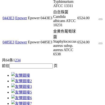
Typhimurium
ATCC 13311
白念珠菌
Candida
0443E3
Epower
Epower
0443E3
6524.00
albicans ATCC
10231
金黄色葡萄球
菌
Staphylococcus
0485E3
Epower
Epower
0485E3
6524.00
aureus subsp.
aureus ATCC
6538
共64条
1
2
3
4
前往
页