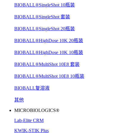
BIOBALL®SingleShot 10瓶装
BIOBALL®SingleShot 套装
BIOBALL®SingleShot 20瓶装
BIOBALL®HighDose 10K 20瓶装
BIOBALL®HighDose 10K 10瓶装
BIOBALL®MultiShot 10E8 套装
BIOBALL®MultiShot 10E8 10瓶装
BIOBALL复溶液
其他
MICROBIOLOGICS®
Lab-Elite CRM
KWIK-STIK Plus