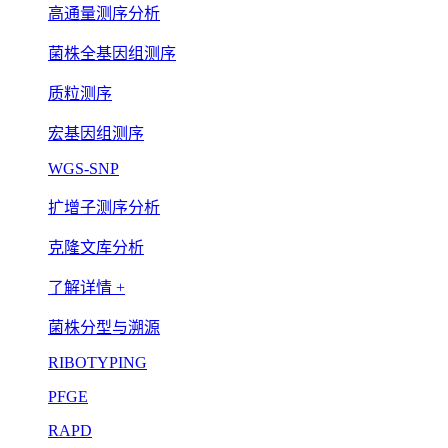
高通量测序分析
菌株全基因组测序
质粒测序
宏基因组测序
WGS-SNP
扩增子测序分析
克隆文库分析
了解详情 +
菌株分型与溯源
RIBOTYPING
PFGE
RAPD