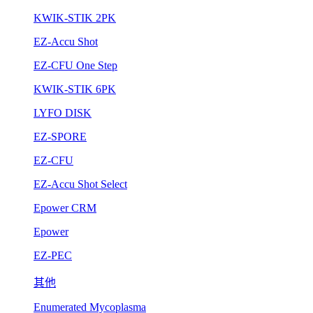
KWIK-STIK 2PK
EZ-Accu Shot
EZ-CFU One Step
KWIK-STIK 6PK
LYFO DISK
EZ-SPORE
EZ-CFU
EZ-Accu Shot Select
Epower CRM
Epower
EZ-PEC
其他
Enumerated Mycoplasma