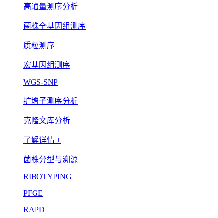
高通量测序分析
菌株全基因组测序
质粒测序
宏基因组测序
WGS-SNP
扩增子测序分析
克隆文库分析
了解详情 +
菌株分型与溯源
RIBOTYPING
PFGE
RAPD