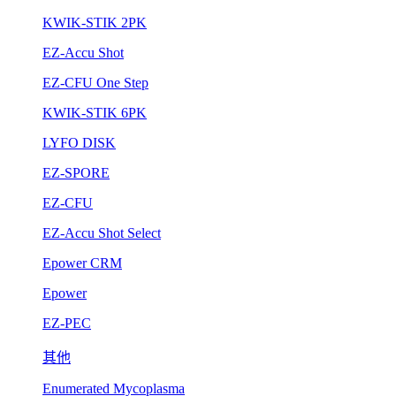
KWIK-STIK 2PK
EZ-Accu Shot
EZ-CFU One Step
KWIK-STIK 6PK
LYFO DISK
EZ-SPORE
EZ-CFU
EZ-Accu Shot Select
Epower CRM
Epower
EZ-PEC
其他
Enumerated Mycoplasma