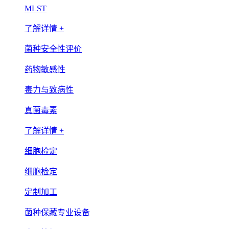
MLST
了解详情 +
菌种安全性评价
药物敏感性
毒力与致病性
真菌毒素
了解详情 +
细胞检定
细胞检定
定制加工
菌种保藏专业设备