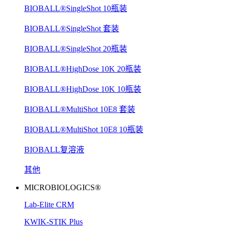
BIOBALL®SingleShot 10瓶装
BIOBALL®SingleShot 套装
BIOBALL®SingleShot 20瓶装
BIOBALL®HighDose 10K 20瓶装
BIOBALL®HighDose 10K 10瓶装
BIOBALL®MultiShot 10E8 套装
BIOBALL®MultiShot 10E8 10瓶装
BIOBALL复溶液
其他
MICROBIOLOGICS®
Lab-Elite CRM
KWIK-STIK Plus