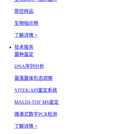
质控样品
生物指示物
了解详情 +
技术服务
菌种鉴定
DNA序列分析
菌落菌体形态观察
VITEK/API鉴定系统
MALDI-TOF MS鉴定
微滴式数字PCR检测
了解详情 +