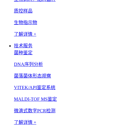
质控样品
生物指示物
了解详情 +
技术服务
菌种鉴定
DNA序列分析
菌落菌体形态观察
VITEK/API鉴定系统
MALDI-TOF MS鉴定
微滴式数字PCR检测
了解详情 +