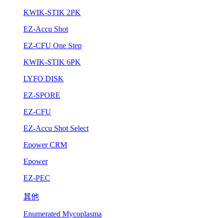
KWIK-STIK 2PK
EZ-Accu Shot
EZ-CFU One Step
KWIK-STIK 6PK
LYFO DISK
EZ-SPORE
EZ-CFU
EZ-Accu Shot Select
Epower CRM
Epower
EZ-PEC
其他
Enumerated Mycoplasma