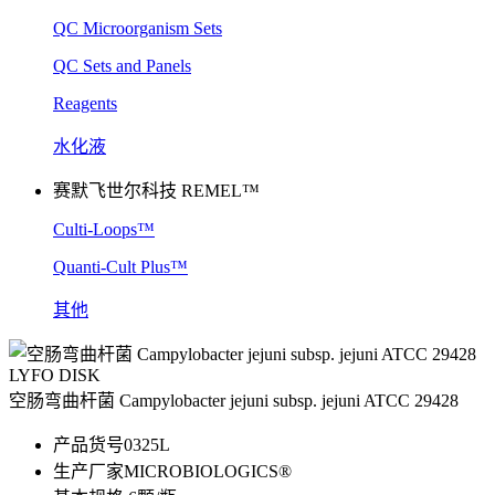
QC Microorganism Sets
QC Sets and Panels
Reagents
水化液
赛默飞世尔科技 REMEL™
Culti-Loops™
Quanti-Cult Plus™
其他
LYFO DISK
空肠弯曲杆菌 Campylobacter jejuni subsp. jejuni ATCC 29428
产品货号
0325L
生产厂家
MICROBIOLOGICS®