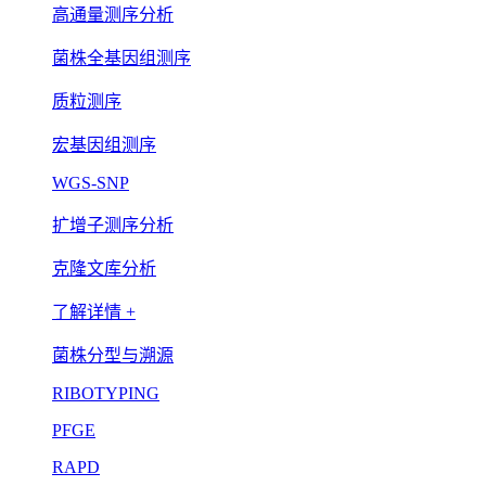
高通量测序分析
菌株全基因组测序
质粒测序
宏基因组测序
WGS-SNP
扩增子测序分析
克隆文库分析
了解详情 +
菌株分型与溯源
RIBOTYPING
PFGE
RAPD