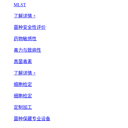
MLST
了解详情 +
菌种安全性评价
药物敏感性
毒力与致病性
真菌毒素
了解详情 +
细胞检定
细胞检定
定制加工
菌种保藏专业设备