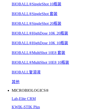
BIOBALL®SingleShot 10瓶装
BIOBALL®SingleShot 套装
BIOBALL®SingleShot 20瓶装
BIOBALL®HighDose 10K 20瓶装
BIOBALL®HighDose 10K 10瓶装
BIOBALL®MultiShot 10E8 套装
BIOBALL®MultiShot 10E8 10瓶装
BIOBALL复溶液
其他
MICROBIOLOGICS®
Lab-Elite CRM
KWIK-STIK Plus