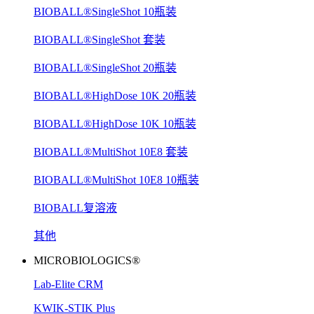
BIOBALL®SingleShot 10瓶装
BIOBALL®SingleShot 套装
BIOBALL®SingleShot 20瓶装
BIOBALL®HighDose 10K 20瓶装
BIOBALL®HighDose 10K 10瓶装
BIOBALL®MultiShot 10E8 套装
BIOBALL®MultiShot 10E8 10瓶装
BIOBALL复溶液
其他
MICROBIOLOGICS®
Lab-Elite CRM
KWIK-STIK Plus