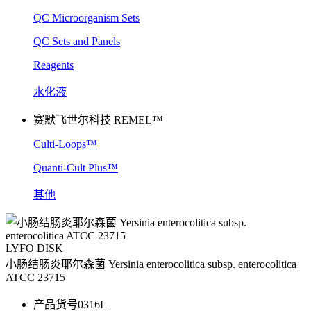
QC Microorganism Sets
QC Sets and Panels
Reagents
水化液
赛默飞世尔科技 REMEL™
Culti-Loops™
Quanti-Cult Plus™
其他
LYFO DISK
小肠结肠炎耶尔森菌 Yersinia enterocolitica subsp. enterocolitica
ATCC 23715
产品货号
0316L