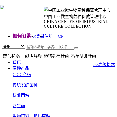
中国工业微生物菌种保藏管理中心
CHINA CENTER OF INDUSTRIAL
CULTURE COLLECTION
如何订购
(0)
登录
注册
CN
EN
热门检索： 酿酒酵母 植物乳植杆菌 枯草芽胞杆菌
首页
>>高级检索
菌种产品
CICC产品
传统发酵菌种
标准菌株
益生菌
生物饲料／肥料菌种