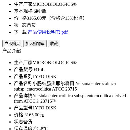
生产厂家
MICROBIOLOGICS®
基本规格
6颗/瓶
价 格
3165.00元（价格含13%税点）
状 态
备货
下 载
产品使用说明书.pdf
立即购买
加入购物车
收藏
产品介绍
生产厂家
MICROBIOLOGICS®
产品货号
0316L
产品系列
LYFO DISK
产品名称
小肠结肠炎耶尔森菌 Yersinia enterocolitica
subsp. enterocolitica ATCC 23715
产品详情
Yersinia enterocolitica subsp. enterocolitica derived
from ATCC® 23715™
产品型号
LYFO DISK
价格
3165.00元
状态
备货
保存温度
2℃-8℃