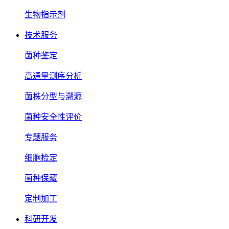
生物指示剂
技术服务
菌种鉴定
高通量测序分析
菌株分型与溯源
菌种安全性评价
专题服务
细胞检定
菌种保藏
定制加工
科研开发