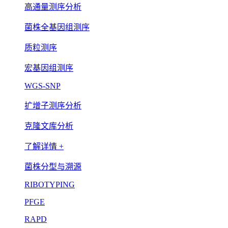
高通量测序分析
菌株全基因组测序
质粒测序
宏基因组测序
WGS-SNP
扩增子测序分析
克隆文库分析
了解详情 +
菌株分型与溯源
RIBOTYPING
PFGE
RAPD