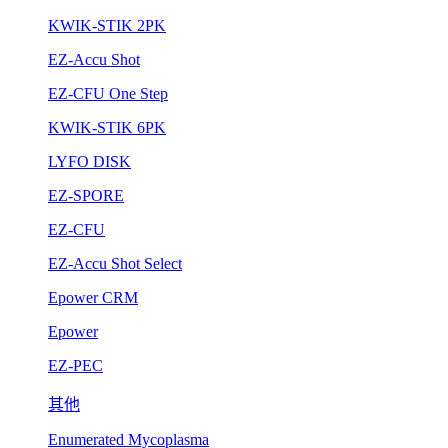
KWIK-STIK 2PK
EZ-Accu Shot
EZ-CFU One Step
KWIK-STIK 6PK
LYFO DISK
EZ-SPORE
EZ-CFU
EZ-Accu Shot Select
Epower CRM
Epower
EZ-PEC
其他
Enumerated Mycoplasma