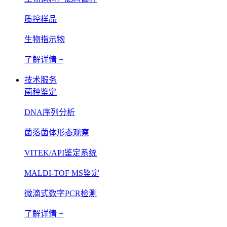
质控样品
生物指示物
了解详情 +
技术服务
菌种鉴定
DNA序列分析
菌落菌体形态观察
VITEK/API鉴定系统
MALDI-TOF MS鉴定
微滴式数字PCR检测
了解详情 +