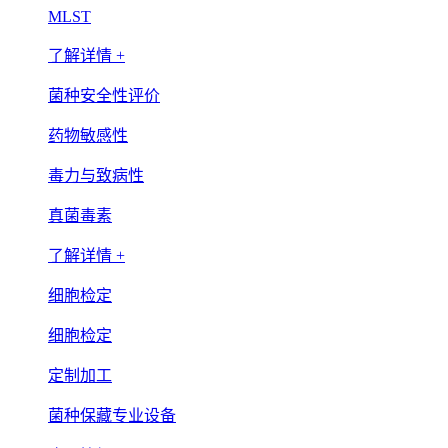
MLST
了解详情 +
菌种安全性评价
药物敏感性
毒力与致病性
真菌毒素
了解详情 +
细胞检定
细胞检定
定制加工
菌种保藏专业设备