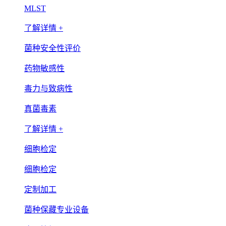
MLST
了解详情 +
菌种安全性评价
药物敏感性
毒力与致病性
真菌毒素
了解详情 +
细胞检定
细胞检定
定制加工
菌种保藏专业设备