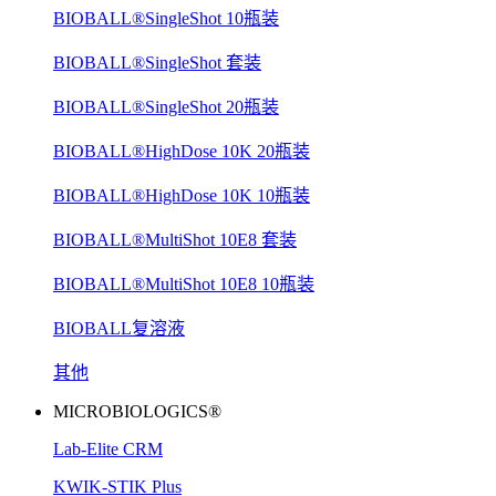
BIOBALL®SingleShot 10瓶装
BIOBALL®SingleShot 套装
BIOBALL®SingleShot 20瓶装
BIOBALL®HighDose 10K 20瓶装
BIOBALL®HighDose 10K 10瓶装
BIOBALL®MultiShot 10E8 套装
BIOBALL®MultiShot 10E8 10瓶装
BIOBALL复溶液
其他
MICROBIOLOGICS®
Lab-Elite CRM
KWIK-STIK Plus