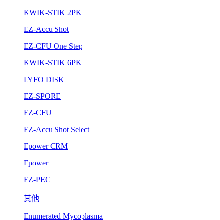
KWIK-STIK 2PK
EZ-Accu Shot
EZ-CFU One Step
KWIK-STIK 6PK
LYFO DISK
EZ-SPORE
EZ-CFU
EZ-Accu Shot Select
Epower CRM
Epower
EZ-PEC
其他
Enumerated Mycoplasma