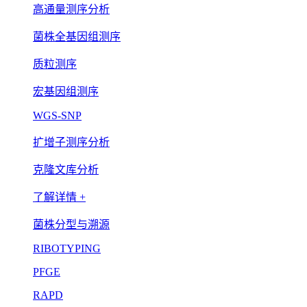
高通量测序分析
菌株全基因组测序
质粒测序
宏基因组测序
WGS-SNP
扩增子测序分析
克隆文库分析
了解详情 +
菌株分型与溯源
RIBOTYPING
PFGE
RAPD