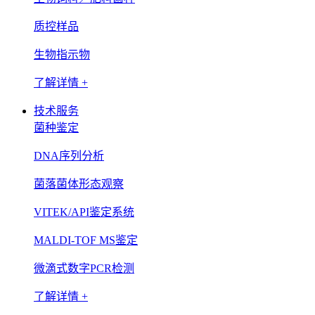
质控样品
生物指示物
了解详情 +
技术服务
菌种鉴定
DNA序列分析
菌落菌体形态观察
VITEK/API鉴定系统
MALDI-TOF MS鉴定
微滴式数字PCR检测
了解详情 +