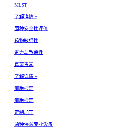
MLST
了解详情 +
菌种安全性评价
药物敏感性
毒力与致病性
真菌毒素
了解详情 +
细胞检定
细胞检定
定制加工
菌种保藏专业设备