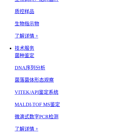
质控样品
生物指示物
了解详情 +
技术服务
菌种鉴定
DNA序列分析
菌落菌体形态观察
VITEK/API鉴定系统
MALDI-TOF MS鉴定
微滴式数字PCR检测
了解详情 +