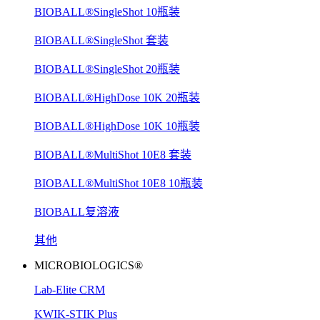
BIOBALL®SingleShot 10瓶装
BIOBALL®SingleShot 套装
BIOBALL®SingleShot 20瓶装
BIOBALL®HighDose 10K 20瓶装
BIOBALL®HighDose 10K 10瓶装
BIOBALL®MultiShot 10E8 套装
BIOBALL®MultiShot 10E8 10瓶装
BIOBALL复溶液
其他
MICROBIOLOGICS®
Lab-Elite CRM
KWIK-STIK Plus