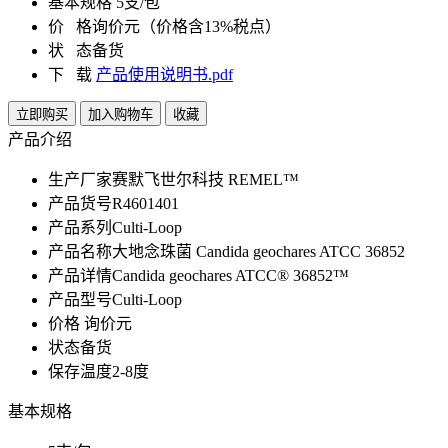
基本规格
5支/包
价 格
询价元（价格含13%税点）
状 态
备货
下 载
产品使用说明书.pdf
立即购买
加入购物车
收藏
产品介绍
生产厂家
赛默飞世尔科技 REMEL™
产品货号
R4601401
产品系列
Culti-Loop
产品名称
大地念珠菌 Candida geochares ATCC 36852
产品详情
Candida geochares ATCC® 36852™
产品型号
Culti-Loop
价格
询价元
状态
备货
保存温度
2-8度
基本规格