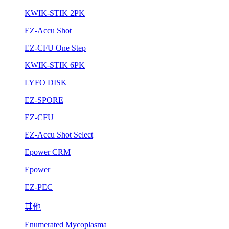
KWIK-STIK 2PK
EZ-Accu Shot
EZ-CFU One Step
KWIK-STIK 6PK
LYFO DISK
EZ-SPORE
EZ-CFU
EZ-Accu Shot Select
Epower CRM
Epower
EZ-PEC
其他
Enumerated Mycoplasma