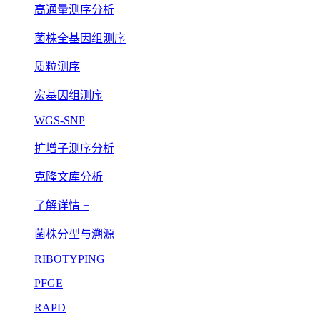
高通量测序分析
菌株全基因组测序
质粒测序
宏基因组测序
WGS-SNP
扩增子测序分析
克隆文库分析
了解详情 +
菌株分型与溯源
RIBOTYPING
PFGE
RAPD