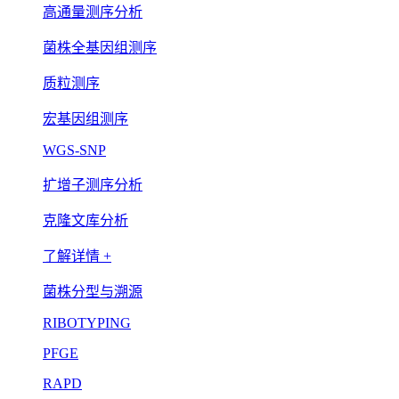
高通量测序分析
菌株全基因组测序
质粒测序
宏基因组测序
WGS-SNP
扩增子测序分析
克隆文库分析
了解详情 +
菌株分型与溯源
RIBOTYPING
PFGE
RAPD