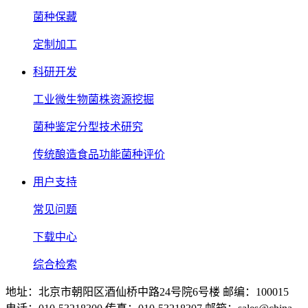
菌种保藏
定制加工
科研开发
工业微生物菌株资源挖掘
菌种鉴定分型技术研究
传统酿造食品功能菌种评价
用户支持
常见问题
下载中心
综合检索
地址：北京市朝阳区酒仙桥中路24号院6号楼 邮编：100015