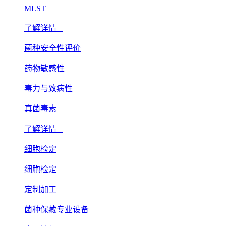
MLST
了解详情 +
菌种安全性评价
药物敏感性
毒力与致病性
真菌毒素
了解详情 +
细胞检定
细胞检定
定制加工
菌种保藏专业设备