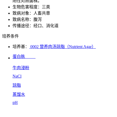
阳性对照菌株。
生物危害程度：三类
致病对象：人畜共患
致病名称：腹泻
传播途径：经口、消化道
培养条件
培养基：
0002 营养肉汤琼脂（Nutrient Agar）
蛋白胨
牛肉浸粉
NaCl
琼脂
蒸馏水
pH