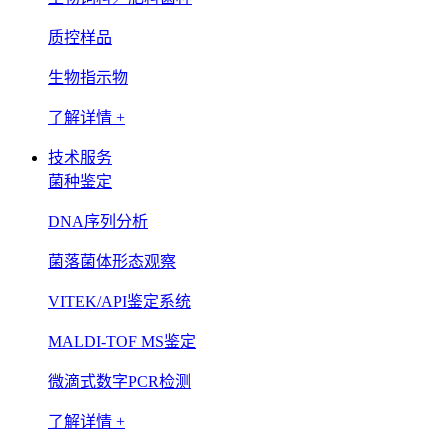
质控样品
生物指示物
了解详情 +
技术服务
菌种鉴定
DNA序列分析
菌落菌体形态观察
VITEK/API鉴定系统
MALDI-TOF MS鉴定
微滴式数字PCR检测
了解详情 +