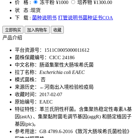
价 格 :
冻干粉
¥1000
培养物
¥1300.00
状 态 :
现货
下 载 :
菌种说明书
打管说明书
菌种证书COA
立即购买
加入购物车
收藏
产品介绍
平台资源号：1511C0005000011612
菌株保藏编号：CICC 24186
中文名称：肠道集聚性大肠埃希氏菌
拉丁名称：
Escherichia coli EAEC
模式菌株： 否
来源历史：←河南出入境检验检疫局
收藏时间：2017-02-07
原始编号：EAEC
特征特性：革兰氏阴性杆菌。含集聚热稳定性毒素A基
因(astA) 、集聚黏附菌毛调节基因(aggR) 和肠定植因子
基因(pic)。
参考用途：GB 4789.6-2016《致泻大肠埃希氏菌检验》