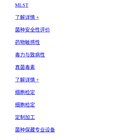
MLST
了解详情 +
菌种安全性评价
药物敏感性
毒力与致病性
真菌毒素
了解详情 +
细胞检定
细胞检定
定制加工
菌种保藏专业设备