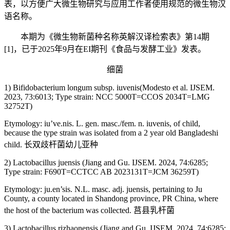
表，以方便广大微生物研究与应用工作者使用规范的微生物汉
语名称。
本期为《微生物新菌种名称英解汉译检索表》第14期
[1]，已于2025年9月在EI期刊《食品与发酵工业》发表。
细菌
1) Bifidobacterium longum subsp. iuvenis(Modesto et al. IJSEM.
2023, 73:6013; Type strain: NCC 5000T=CCOS 2034T=LMG
32752T)
Etymology: iu’ve.nis. L. gen. masc./fem. n. iuvenis, of child,
because the type strain was isolated from a 2 year old Bangladeshi
child. 长双歧杆菌幼儿亚种
2) Lactobacillus juensis (Jiang and Gu. IJSEM. 2024, 74:6285;
Type strain: F690T=CCTCC AB 2023131T=JCM 36259T)
Etymology: ju.en’sis. N.L. masc. adj. juensis, pertaining to Ju
County, a county located in Shandong province, PR China, where
the host of the bacterium was collected. 莒县乳杆菌
3) Lactobacillus rizhaonensis (Jiang and Gu. IJSEM. 2024, 74:6285;