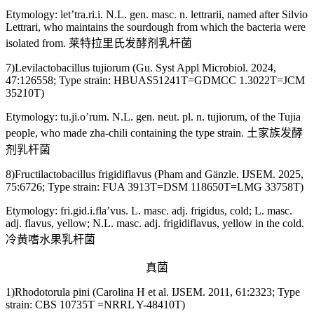
Etymology: let’tra.ri.i. N.L. gen. masc. n. lettrarii, named after Silvio
Lettrari, who maintains the sourdough from which the bacteria were
isolated from. 莱特拉里氏发酵剂乳杆菌
7)Levilactobacillus tujiorum (Gu. Syst Appl Microbiol. 2024,
47:126558; Type strain: HBUAS51241T=GDMCC 1.3022T=JCM
35210T)
Etymology: tu.ji.o’rum. N.L. gen. neut. pl. n. tujiorum, of the Tujia
people, who made zha-chili containing the type strain. 土家族发酵
剂乳杆菌
8)Fructilactobacillus frigidiflavus (Pham and Gänzle. IJSEM. 2025,
75:6726; Type strain: FUA 3913T=DSM 118650T=LMG 33758T)
Etymology: fri.gid.i.fla’vus. L. masc. adj. frigidus, cold; L. masc.
adj. flavus, yellow; N.L. masc. adj. frigidiflavus, yellow in the cold.
冷黄嗜水果乳杆菌
真菌
1)Rhodotorula pini (Carolina H et al. IJSEM. 2011, 61:2323; Type
strain: CBS 10735T =NRRL Y-48410T)