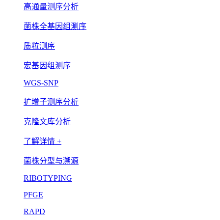
高通量测序分析
菌株全基因组测序
质粒测序
宏基因组测序
WGS-SNP
扩增子测序分析
克隆文库分析
了解详情 +
菌株分型与溯源
RIBOTYPING
PFGE
RAPD