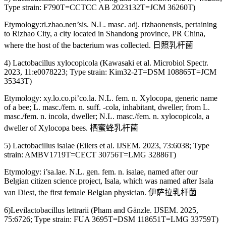
Type strain: F790T=CCTCC AB 2023132T=JCM 36260T)
Etymology:ri.zhao.nen’sis. N.L. masc. adj. rizhaonensis, pertaining
to Rizhao City, a city located in Shandong province, PR China,
where the host of the bacterium was collected. 日照乳杆菌
4) Lactobacillus xylocopicola (Kawasaki et al. Microbiol Spectr.
2023, 11:e0078223; Type strain: Kim32-2T=DSM 108865T=JCM
35343T)
Etymology: xy.lo.co.pi’co.la. N.L. fem. n. Xylocopa, generic name
of a bee; L. masc./fem. n. suff. -cola, inhabitant, dweller; from L.
masc./fem. n. incola, dweller; N.L. masc./fem. n. xylocopicola, a
dweller of Xylocopa bees. 栖蜜蜂乳杆菌
5) Lactobacillus isalae (Eilers et al. IJSEM. 2023, 73:6038; Type
strain: AMBV1719T=CECT 30756T=LMG 32886T)
Etymology: i’sa.lae. N.L. gen. fem. n. isalae, named after our
Belgian citizen science project, Isala, which was named after Isala
van Diest, the first female Belgian physician. 伊萨拉乳杆菌
6)Levilactobacillus lettrarii (Pham and Gänzle. IJSEM. 2025,
75:6726; Type strain: FUA 3695T=DSM 118651T=LMG 33759T)