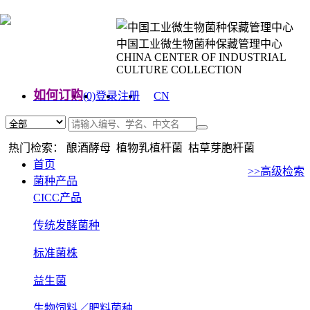
中国工业微生物菌种保藏管理中心
CHINA CENTER OF INDUSTRIAL
CULTURE COLLECTION
如何订购
(0)
登录
注册
CN
EN
热门检索： 酿酒酵母 植物乳植杆菌 枯草芽胞杆菌
首页
>>高级检索
菌种产品
CICC产品
传统发酵菌种
标准菌株
益生菌
生物饲料／肥料菌种