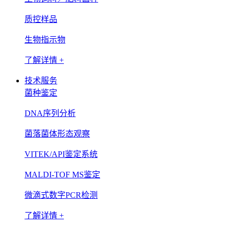
质控样品
生物指示物
了解详情 +
技术服务
菌种鉴定
DNA序列分析
菌落菌体形态观察
VITEK/API鉴定系统
MALDI-TOF MS鉴定
微滴式数字PCR检测
了解详情 +