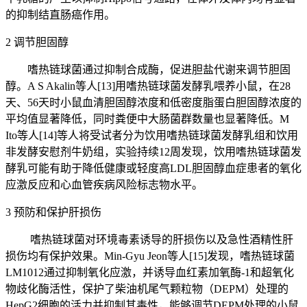
的抑制结直肠癌作用。
2 调节胆固醇
嗜热链球菌通过抑制合成酶，促进胆盐代谢来调节胆固
醇。A S Akalin等人[13]用嗜热链球菌发酵乳喂养小鼠，在28
天、56天时小鼠血清胆固醇浓度和低密度脂蛋白胆固醇浓度的
平均值显著降低，同时粪便中大肠菌群数量也显著降低。M
Ito等人[14]等人将受试者分为饮用嗜热链球菌发酵乳组和饮用
非发酵安慰剂牛奶组，实验持续12周发现，饮用嗜热链球菌发
酵乳可能有助于降低健康或轻度高LDL胆固醇血症患者的氧化
应激反应和心血管疾病风险标志物水平。
3 预防和保护肝损伤
嗜热链球菌对环境毒素诱导的肝损伤以及急性酒精性肝
损伤均有保护效果。Min-Gyu Jeon等人[15]发现，嗜热链球菌
LM1012通过抑制氧化应激，并诱导血红素加氧酶-1和超氧化
物歧化酶活性，保护了柴油机尾气颗粒物（DEPM）处理的
HepG2细胞的活力并抑制其毒性，能够调节DEPM处理的小鼠