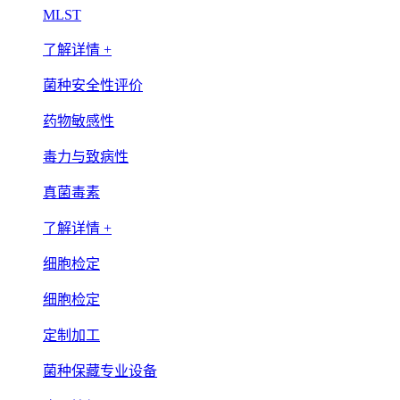
MLST
了解详情 +
菌种安全性评价
药物敏感性
毒力与致病性
真菌毒素
了解详情 +
细胞检定
细胞检定
定制加工
菌种保藏专业设备