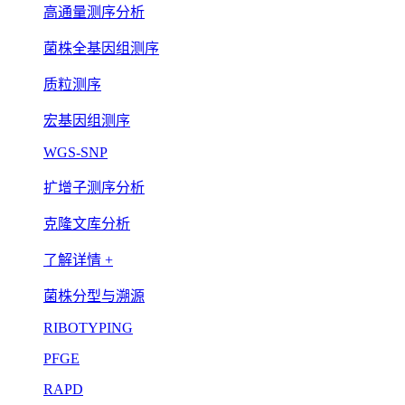
高通量测序分析
菌株全基因组测序
质粒测序
宏基因组测序
WGS-SNP
扩增子测序分析
克隆文库分析
了解详情 +
菌株分型与溯源
RIBOTYPING
PFGE
RAPD