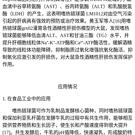
血清中谷草转氨酶（AST）、谷丙转氨酶（ALT）和乳酸脱氢
酶（LDH）的产生，这表明嗜热链球菌 LM1012对由空气污染
引起的肝病具有强效的预防或治疗效果。黄玉军等人[16]用嗜
热链球菌grx02灌胃急性酒精性肝损伤模型的大鼠，发现嗜热
链球菌能够降低血清ALT、AST和甘油三酯（TG）水平，并
提升肝细胞线粒体Na⁺-K⁺-ATP酶和Ca²⁺-ATP酶活性，缓解酒精
导致的线粒体功能障碍，抑制脂质过氧化增强抗氧化酶活、抑
制氧化应激引发的肝损伤，对大鼠急性酒精性肝损伤发挥保护
作用。
应用情况
1. 在食品工业中的应用
嗜热链球菌可作为乳制品发酵核心菌种，同时嗜热链球菌
和保加利亚乳杆菌在发酵牛乳的过程中有共生作用，能够相互
提供营养物质和生长因子，使生长和产酸速度得到很大提升
[17]。共生发酵后，牛乳的pH值降低，快速凝乳，形成酸奶特