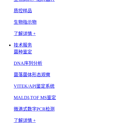
质控样品
生物指示物
了解详情 +
技术服务
菌种鉴定
DNA序列分析
菌落菌体形态观察
VITEK/API鉴定系统
MALDI-TOF MS鉴定
微滴式数字PCR检测
了解详情 +