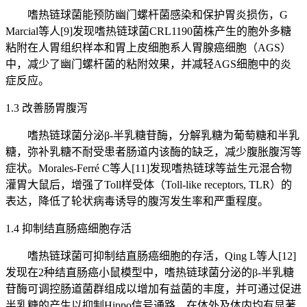
嗜热链球菌能预防幽门螺杆菌感染和保护胃炎损伤，G
Marcial等人[9]发现嗜热链球菌CRL1190菌株产生的胞外多糖
粘附在人胃组织样本和胃上皮细胞系人胃腺癌细胞（AGS）
中，减少了幽门螺杆菌的粘附效果，并减轻AGS细胞中的炎
症反应。
1.3 改善肠胃腹泻
嗜热链球菌分泌β-半乳糖苷酶，分解乳糖为葡萄糖和半乳
糖，弥补乳糖不耐受患者肠道内该酶的缺乏，减少腹胀腹泻等
症状。Morales-Ferré C等人[11]发现嗜热链球等益生元混合物
灌胃大鼠后，增强了Toll样受体（Toll-like receptors, TLR）的
表达，降低了轮状病毒诱导的腹泻发生率和严重程度。
1.4 抑制结直肠癌细胞存活
嗜热链球菌可抑制结直肠癌细胞的存活，Qing L等人[12]
发现在2种结直肠癌小鼠模型中，嗜热链球菌分泌的β-半乳糖
苷酶可调控肠道菌群组成以增加有益菌的丰度，并可通过促进
半乳糖的产生以抑制Hippo信号通路，在体外及体内均有显著