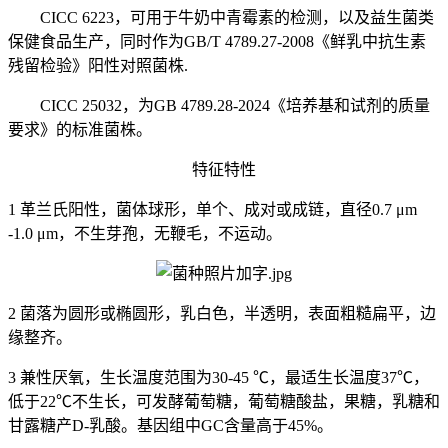
CICC 6223，可用于牛奶中青霉素的检测，以及益生菌类
保健食品生产，同时作为GB/T 4789.27-2008《鲜乳中抗生素
残留检验》阳性对照菌株.
CICC 25032，为GB 4789.28-2024《培养基和试剂的质量
要求》的标准菌株。
特征特性
1 革兰氏阳性，菌体球形，单个、成对或成链，直径0.7 μm
-1.0 μm，不生芽孢，无鞭毛，不运动。
2 菌落为圆形或椭圆形，乳白色，半透明，表面粗糙扁平，边
缘整齐。
3 兼性厌氧，生长温度范围为30-45 ℃，最适生长温度37℃，
低于22℃不生长，可发酵葡萄糖，葡萄糖酸盐，果糖，乳糖和
甘露糖产D-乳酸。基因组中GC含量高于45%。