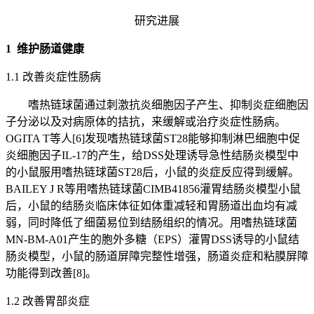
研究进展
1 维护肠道健康
1.1 改善炎症性肠病
嗜热链球菌通过刺激抗炎细胞因子产生、抑制炎症细胞因
子分泌以及对病原体的拮抗，来缓解或治疗炎症性肠病。
OGITA T等人[6]发现嗜热链球菌ST28能够抑制淋巴细胞中促
炎细胞因子IL-17的产生，给DSS处理诱导急性结肠炎模型中
的小鼠服用嗜热链球菌ST28后，小鼠的炎症反应得到缓解。
BAILEY J R等用嗜热链球菌CIMB41856灌胃结肠炎模型小鼠
后，小鼠的结肠炎临床体征如体重减轻和胃肠道出血均有减
弱，同时降低了细菌易位到结肠组织的情况。用嗜热链球菌
MN-BM-A01产生的胞外多糖（EPS）灌胃DSS诱导的小鼠结
肠炎模型，小鼠的肠道屏障完整性增强，肠道炎症和粘膜屏障
功能得到改善[8]。
1.2 改善胃部炎症