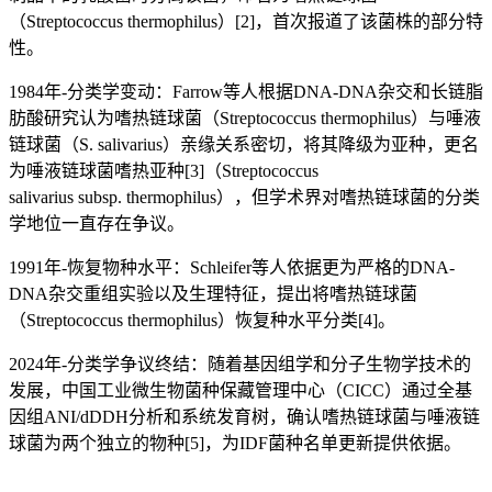
（Streptococcus thermophilus）[2]，首次报道了该菌株的部分特
性。
1984年-分类学变动：Farrow等人根据DNA-DNA杂交和长链脂
肪酸研究认为嗜热链球菌（Streptococcus thermophilus）与唾液
链球菌（S. salivarius）亲缘关系密切，将其降级为亚种，更名
为唾液链球菌嗜热亚种[3]（Streptococcus
salivarius subsp. thermophilus），但学术界对嗜热链球菌的分类
学地位一直存在争议。
1991年-恢复物种水平：Schleifer等人依据更为严格的DNA-
DNA杂交重组实验以及生理特征，提出将嗜热链球菌
（Streptococcus thermophilus）恢复种水平分类[4]。
2024年-分类学争议终结：随着基因组学和分子生物学技术的
发展，中国工业微生物菌种保藏管理中心（CICC）通过全基
因组ANI/dDDH分析和系统发育树，确认嗜热链球菌与唾液链
球菌为两个独立的物种[5]，为IDF菌种名单更新提供依据。