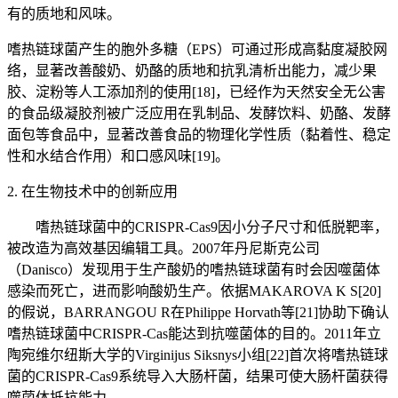
有的质地和风味。
嗜热链球菌产生的胞外多糖（EPS）可通过形成高黏度凝胶网
络，显著改善酸奶、奶酪的质地和抗乳清析出能力，减少果
胶、淀粉等人工添加剂的使用[18]，已经作为天然安全无公害
的食品级凝胶剂被广泛应用在乳制品、发酵饮料、奶酪、发酵
面包等食品中，显著改善食品的物理化学性质（黏着性、稳定
性和水结合作用）和口感风味[19]。
2. 在生物技术中的创新应用
嗜热链球菌中的CRISPR-Cas9因小分子尺寸和低脱靶率，
被改造为高效基因编辑工具。2007年丹尼斯克公司
（Danisco）发现用于生产酸奶的嗜热链球菌有时会因噬菌体
感染而死亡，进而影响酸奶生产。依据MAKAROVA K S[20]
的假说，BARRANGOU R在Philippe Horvath等[21]协助下确认
嗜热链球菌中CRISPR-Cas能达到抗噬菌体的目的。2011年立
陶宛维尔纽斯大学的Virginijus Siksnys小组[22]首次将嗜热链球
菌的CRISPR-Cas9系统导入大肠杆菌，结果可使大肠杆菌获得
噬菌体抵抗能力。