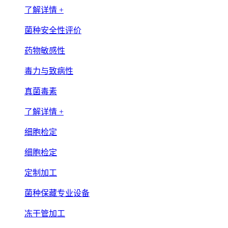
了解详情 +
菌种安全性评价
药物敏感性
毒力与致病性
真菌毒素
了解详情 +
细胞检定
细胞检定
定制加工
菌种保藏专业设备
冻干管加工