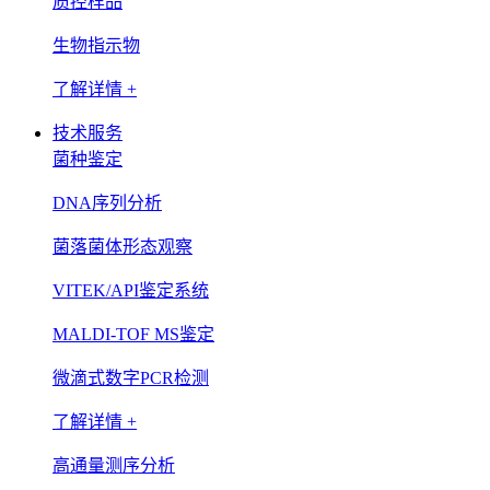
质控样品
生物指示物
了解详情 +
技术服务
菌种鉴定
DNA序列分析
菌落菌体形态观察
VITEK/API鉴定系统
MALDI-TOF MS鉴定
微滴式数字PCR检测
了解详情 +
高通量测序分析