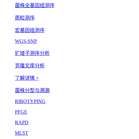
菌株全基因组测序
质粒测序
宏基因组测序
WGS-SNP
扩增子测序分析
克隆文库分析
了解详情 +
菌株分型与溯源
RIBOTYPING
PFGE
RAPD
MLST