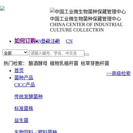
中国工业微生物菌种保藏管理中心
CHINA CENTER OF INDUSTRIAL
CULTURE COLLECTION
如何订购
(0)
登录
注册
CN
EN
热门检索： 酿酒酵母 植物乳植杆菌 枯草芽胞杆菌
首页
>>高级检索
菌种产品
CICC产品
传统发酵菌种
标准菌株
益生菌
生物饲料／肥料菌种