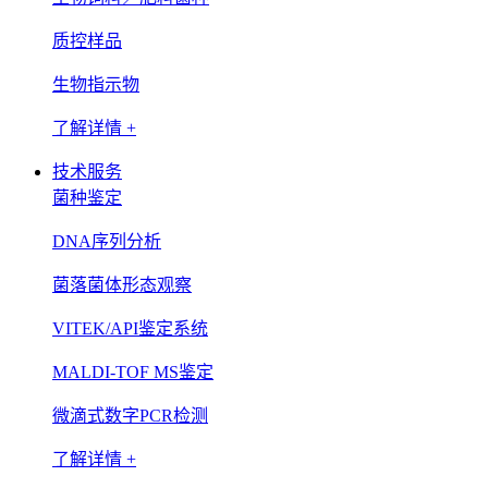
质控样品
生物指示物
了解详情 +
技术服务
菌种鉴定
DNA序列分析
菌落菌体形态观察
VITEK/API鉴定系统
MALDI-TOF MS鉴定
微滴式数字PCR检测
了解详情 +