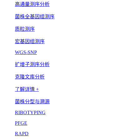
高通量测序分析
菌株全基因组测序
质粒测序
宏基因组测序
WGS-SNP
扩增子测序分析
克隆文库分析
了解详情 +
菌株分型与溯源
RIBOTYPING
PFGE
RAPD