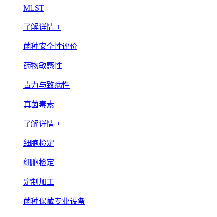
MLST
了解详情 +
菌种安全性评价
药物敏感性
毒力与致病性
真菌毒素
了解详情 +
细胞检定
细胞检定
定制加工
菌种保藏专业设备