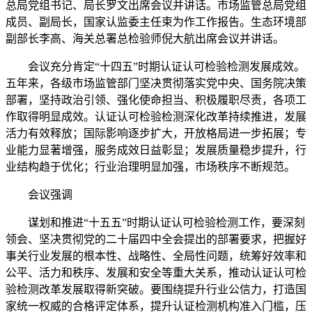
总局党组书记、局长罗文出席会议并讲话。市场监管总局党组
成员、副局长，国家认监委主任束为作工作报告。生态环境部
副部长李高、海关总署总检验师倪大航出席会议并讲话。
会议充分肯定“十四五”时期认证认可检验检测发展成效。
五年来，各级市场监管部门坚决贯彻落实党中央、国务院决策
部署，坚持政治引领、强化使命担当、积极履职尽责，各项工
作取得明显成效。认证认可检验检测深化改革持续推进，发展
活力有效释放；国际影响逐步扩大，开放格局进一步拓展；专
业能力显著增强，服务成效日益彰显；发展质量稳步提升，行
业结构趋于优化；行业治理明显加强，市场秩序不断规范。
会议强调
谋划和推进“十五五”时期认证认可检验检测工作，要深刻
领会、坚决贯彻党的二十届四中全会提出的部署要求，把握好
事关行业发展的根本性、战略性、全局性问题，统筹好效率和
公平、活力和秩序、发展和安全等重大关系，推动认证认可检
验检测改革发展取得新突破。要围绕提升行业公信力，打造国
家统一权威的合格评定体系，提升认证检测机构准入门槛，压