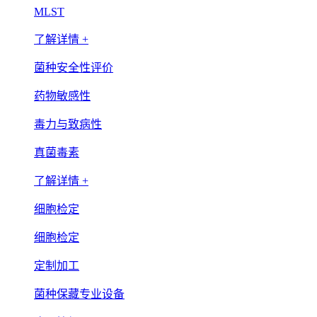
MLST
了解详情 +
菌种安全性评价
药物敏感性
毒力与致病性
真菌毒素
了解详情 +
细胞检定
细胞检定
定制加工
菌种保藏专业设备