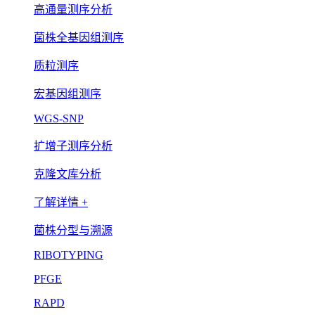
高通量测序分析
菌株全基因组测序
质粒测序
宏基因组测序
WGS-SNP
扩增子测序分析
克隆文库分析
了解详情 +
菌株分型与溯源
RIBOTYPING
PFGE
RAPD