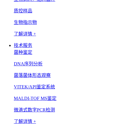
质控样品
生物指示物
了解详情 +
技术服务
菌种鉴定
DNA序列分析
菌落菌体形态观察
VITEK/API鉴定系统
MALDI-TOF MS鉴定
微滴式数字PCR检测
了解详情 +