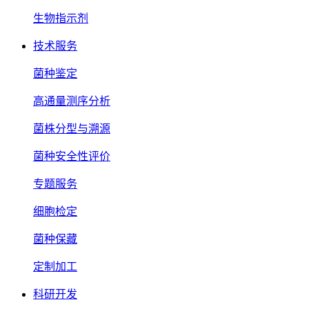
生物指示剂
技术服务
菌种鉴定
高通量测序分析
菌株分型与溯源
菌种安全性评价
专题服务
细胞检定
菌种保藏
定制加工
科研开发