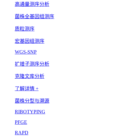
高通量测序分析
菌株全基因组测序
质粒测序
宏基因组测序
WGS-SNP
扩增子测序分析
克隆文库分析
了解详情 +
菌株分型与溯源
RIBOTYPING
PFGE
RAPD