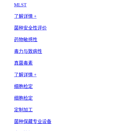
MLST
了解详情 +
菌种安全性评价
药物敏感性
毒力与致病性
真菌毒素
了解详情 +
细胞检定
细胞检定
定制加工
菌种保藏专业设备