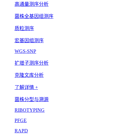
高通量测序分析
菌株全基因组测序
质粒测序
宏基因组测序
WGS-SNP
扩增子测序分析
克隆文库分析
了解详情 +
菌株分型与溯源
RIBOTYPING
PFGE
RAPD