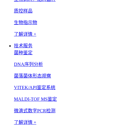
质控样品
生物指示物
了解详情 +
技术服务
菌种鉴定
DNA序列分析
菌落菌体形态观察
VITEK/API鉴定系统
MALDI-TOF MS鉴定
微滴式数字PCR检测
了解详情 +