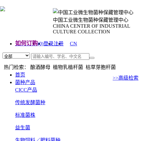
中国工业微生物菌种保藏管理中心
CHINA CENTER OF INDUSTRIAL
CULTURE COLLECTION
如何订购
(0)
登录
注册
CN
EN
热门检索： 酿酒酵母 植物乳植杆菌 枯草芽胞杆菌
首页
>>高级检索
菌种产品
CICC产品
传统发酵菌种
标准菌株
益生菌
生物饲料／肥料菌种