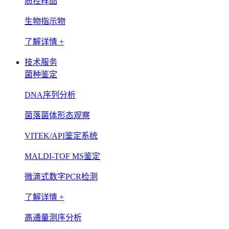
质控样品
生物指示物
了解详情 +
技术服务
菌种鉴定
DNA序列分析
菌落菌体形态观察
VITEK/API鉴定系统
MALDI-TOF MS鉴定
微滴式数字PCR检测
了解详情 +
高通量测序分析