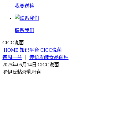
我要送检
联系我们
CICC说菌
HOME
知识平台
CICC说菌
每周一益
｜
传统发酵食品菌种
2025年05月14日
|
CICC说菌
罗伊氏粘液乳杆菌