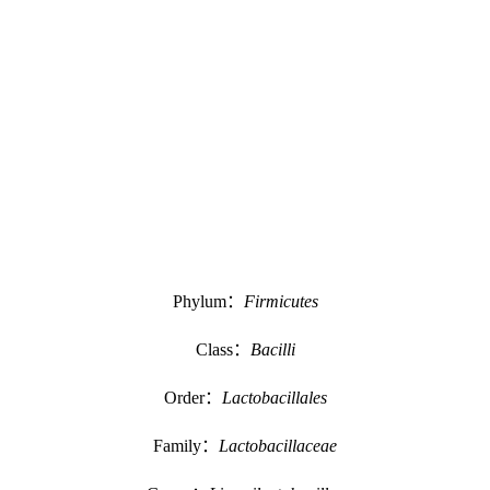
Phylum：
Firmicutes
Class：
Bacilli
Order：
Lactobacillales
Family：
Lactobacillaceae