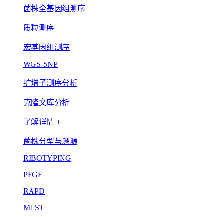
菌株全基因组测序
质粒测序
宏基因组测序
WGS-SNP
扩增子测序分析
克隆文库分析
了解详情 +
菌株分型与溯源
RIBOTYPING
PFGE
RAPD
MLST