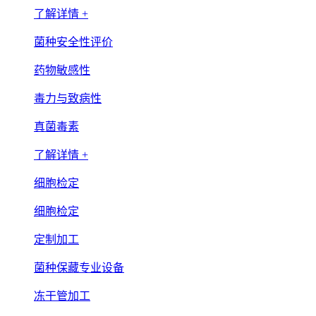
了解详情 +
菌种安全性评价
药物敏感性
毒力与致病性
真菌毒素
了解详情 +
细胞检定
细胞检定
定制加工
菌种保藏专业设备
冻干管加工