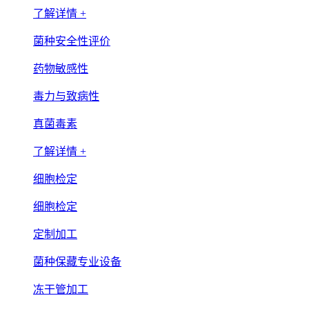
了解详情 +
菌种安全性评价
药物敏感性
毒力与致病性
真菌毒素
了解详情 +
细胞检定
细胞检定
定制加工
菌种保藏专业设备
冻干管加工