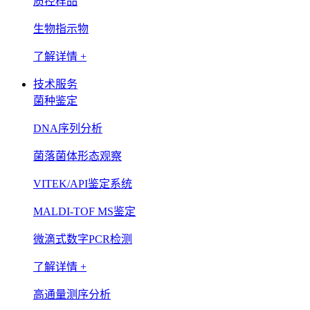
质控样品
生物指示物
了解详情 +
技术服务
菌种鉴定
DNA序列分析
菌落菌体形态观察
VITEK/API鉴定系统
MALDI-TOF MS鉴定
微滴式数字PCR检测
了解详情 +
高通量测序分析