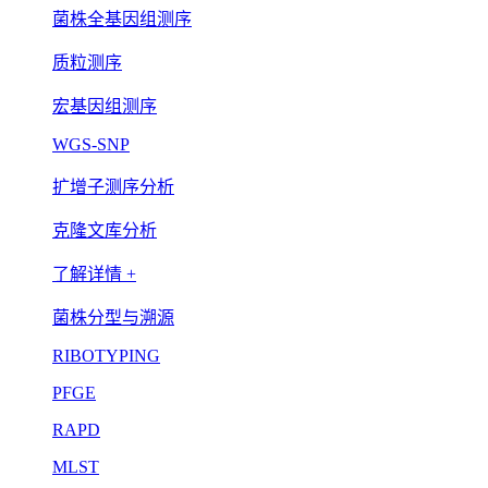
菌株全基因组测序
质粒测序
宏基因组测序
WGS-SNP
扩增子测序分析
克隆文库分析
了解详情 +
菌株分型与溯源
RIBOTYPING
PFGE
RAPD
MLST