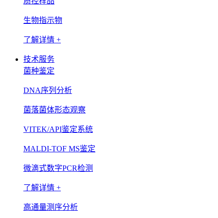
质控样品
生物指示物
了解详情 +
技术服务
菌种鉴定
DNA序列分析
菌落菌体形态观察
VITEK/API鉴定系统
MALDI-TOF MS鉴定
微滴式数字PCR检测
了解详情 +
高通量测序分析