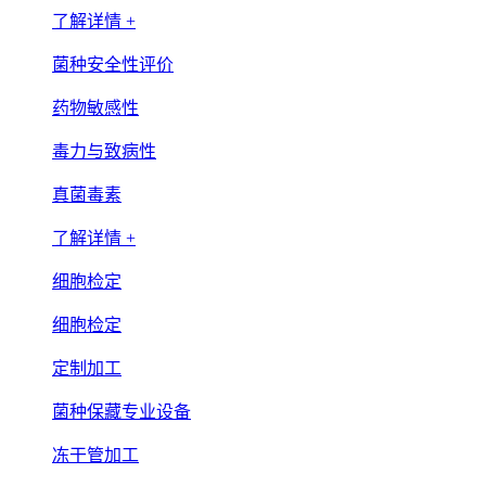
了解详情 +
菌种安全性评价
药物敏感性
毒力与致病性
真菌毒素
了解详情 +
细胞检定
细胞检定
定制加工
菌种保藏专业设备
冻干管加工