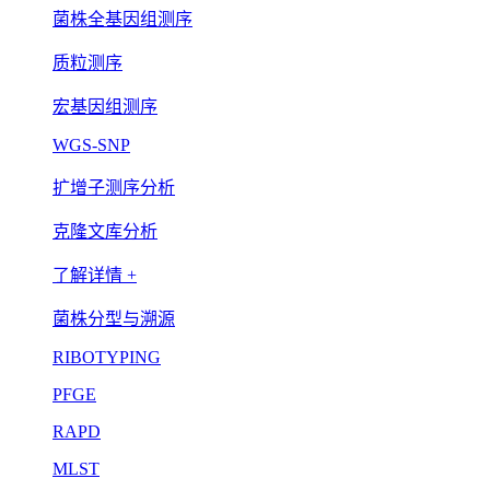
菌株全基因组测序
质粒测序
宏基因组测序
WGS-SNP
扩增子测序分析
克隆文库分析
了解详情 +
菌株分型与溯源
RIBOTYPING
PFGE
RAPD
MLST