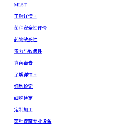
MLST
了解详情 +
菌种安全性评价
药物敏感性
毒力与致病性
真菌毒素
了解详情 +
细胞检定
细胞检定
定制加工
菌种保藏专业设备