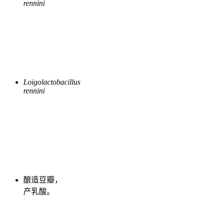
rennini
Loigolactobacillus
rennini
酿造豆瓣，
产乳酸。