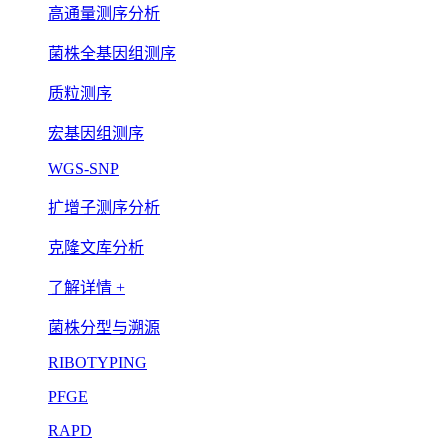
高通量测序分析
菌株全基因组测序
质粒测序
宏基因组测序
WGS-SNP
扩增子测序分析
克隆文库分析
了解详情 +
菌株分型与溯源
RIBOTYPING
PFGE
RAPD