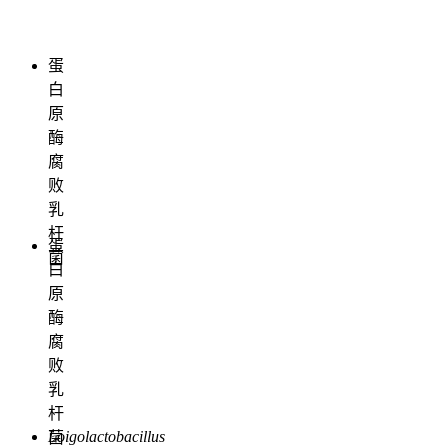
蛋
白
原
酶
腐
败
乳
杆
蛋
菌
白
原
酶
腐
败
乳
杆
Loigolactobacillus
菌