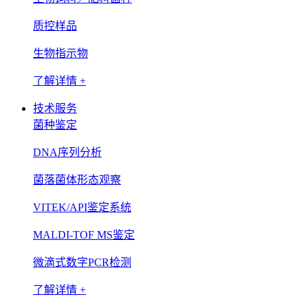
质控样品
生物指示物
了解详情 +
技术服务
菌种鉴定
DNA序列分析
菌落菌体形态观察
VITEK/API鉴定系统
MALDI-TOF MS鉴定
微滴式数字PCR检测
了解详情 +