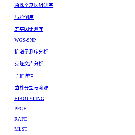
菌株全基因组测序
质粒测序
宏基因组测序
WGS-SNP
扩增子测序分析
克隆文库分析
了解详情 +
菌株分型与溯源
RIBOTYPING
PFGE
RAPD
MLST