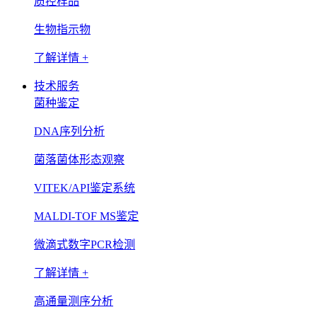
质控样品
生物指示物
了解详情 +
技术服务
菌种鉴定
DNA序列分析
菌落菌体形态观察
VITEK/API鉴定系统
MALDI-TOF MS鉴定
微滴式数字PCR检测
了解详情 +
高通量测序分析