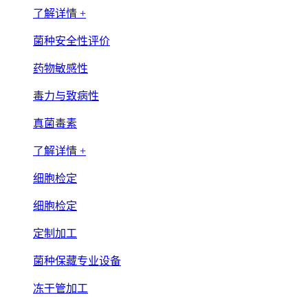
了解详情 +
菌种安全性评价
药物敏感性
毒力与致病性
真菌毒素
了解详情 +
细胞检定
细胞检定
定制加工
菌种保藏专业设备
冻干管加工