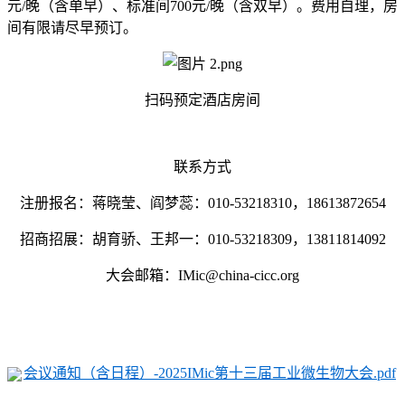
元/晚（含单早）、标准间700元/晚（含双早）。费用自理，房
间有限请尽早预订。
扫码预定酒店房间
联系方式
注册报名：蒋晓莹、阎梦蕊：010-53218310，18613872654
招商招展：胡育骄、王邦一：010-53218309，13811814092
大会邮箱：IMic@china-cicc.org
会议通知（含日程）-2025IMic第十三届工业微生物大会.pdf