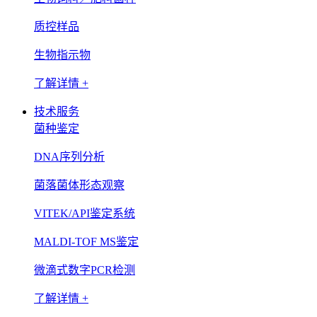
质控样品
生物指示物
了解详情 +
技术服务
菌种鉴定
DNA序列分析
菌落菌体形态观察
VITEK/API鉴定系统
MALDI-TOF MS鉴定
微滴式数字PCR检测
了解详情 +