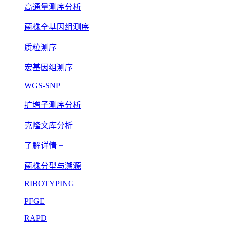
高通量测序分析
菌株全基因组测序
质粒测序
宏基因组测序
WGS-SNP
扩增子测序分析
克隆文库分析
了解详情 +
菌株分型与溯源
RIBOTYPING
PFGE
RAPD