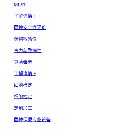
MLST
了解详情 +
菌种安全性评价
药物敏感性
毒力与致病性
真菌毒素
了解详情 +
细胞检定
细胞检定
定制加工
菌种保藏专业设备