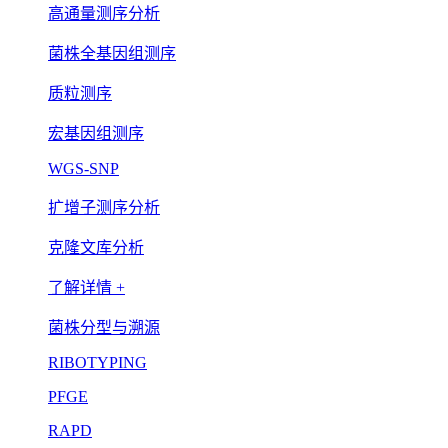
高通量测序分析
菌株全基因组测序
质粒测序
宏基因组测序
WGS-SNP
扩增子测序分析
克隆文库分析
了解详情 +
菌株分型与溯源
RIBOTYPING
PFGE
RAPD