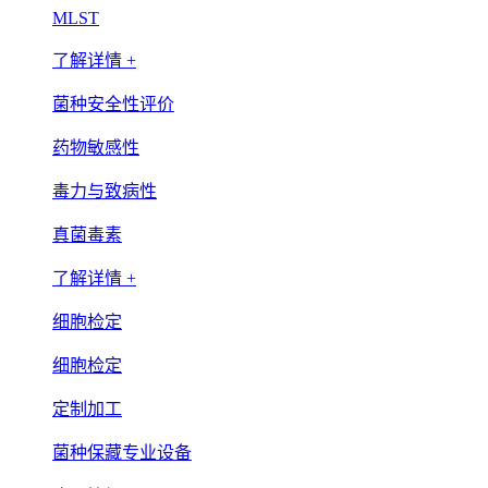
MLST
了解详情 +
菌种安全性评价
药物敏感性
毒力与致病性
真菌毒素
了解详情 +
细胞检定
细胞检定
定制加工
菌种保藏专业设备