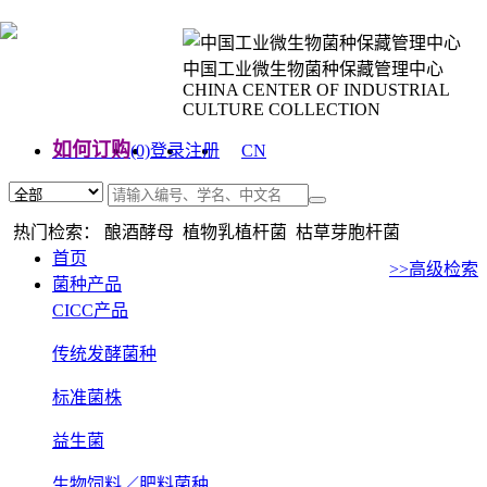
中国工业微生物菌种保藏管理中心
CHINA CENTER OF INDUSTRIAL
CULTURE COLLECTION
如何订购
(0)
登录
注册
CN
EN
热门检索： 酿酒酵母 植物乳植杆菌 枯草芽胞杆菌
首页
>>高级检索
菌种产品
CICC产品
传统发酵菌种
标准菌株
益生菌
生物饲料／肥料菌种