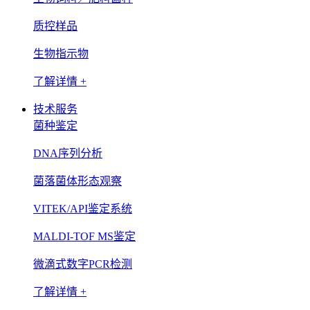
质控样品
生物指示物
了解详情 +
技术服务
菌种鉴定
DNA序列分析
菌落菌体形态观察
VITEK/API鉴定系统
MALDI-TOF MS鉴定
微滴式数字PCR检测
了解详情 +