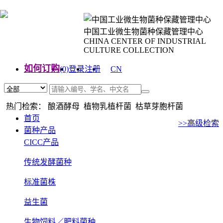
中国工业微生物菌种保藏管理中心
CHINA CENTER OF INDUSTRIAL
CULTURE COLLECTION
如何订购
(0)
登录
注册
CN
EN
热门检索： 酿酒酵母 植物乳植杆菌 枯草芽胞杆菌
首页
>>高级检索
菌种产品
CICC产品
传统发酵菌种
标准菌株
益生菌
生物饲料／肥料菌种