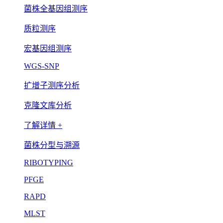
菌株全基因组测序
质粒测序
宏基因组测序
WGS-SNP
扩增子测序分析
克隆文库分析
了解详情 +
菌株分型与溯源
RIBOTYPING
PFGE
RAPD
MLST