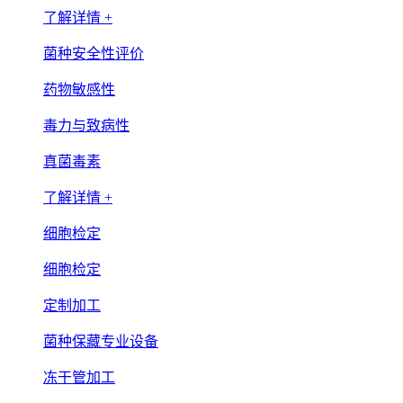
了解详情 +
菌种安全性评价
药物敏感性
毒力与致病性
真菌毒素
了解详情 +
细胞检定
细胞检定
定制加工
菌种保藏专业设备
冻干管加工