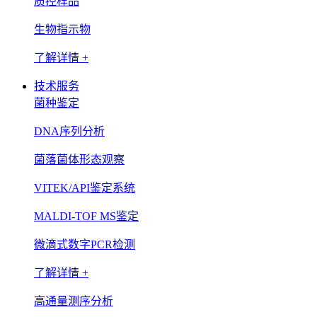
质控样品
生物指示物
了解详情 +
技术服务
菌种鉴定
DNA序列分析
菌落菌体形态观察
VITEK/API鉴定系统
MALDI-TOF MS鉴定
微滴式数字PCR检测
了解详情 +
高通量测序分析