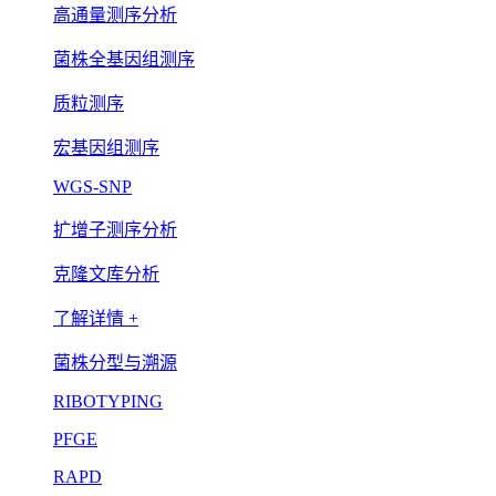
高通量测序分析
菌株全基因组测序
质粒测序
宏基因组测序
WGS-SNP
扩增子测序分析
克隆文库分析
了解详情 +
菌株分型与溯源
RIBOTYPING
PFGE
RAPD