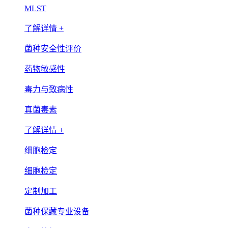
MLST
了解详情 +
菌种安全性评价
药物敏感性
毒力与致病性
真菌毒素
了解详情 +
细胞检定
细胞检定
定制加工
菌种保藏专业设备