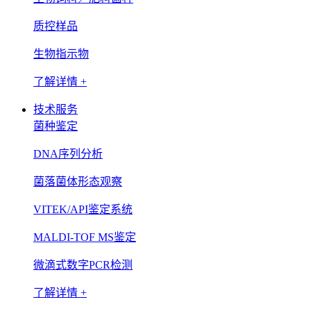
质控样品
生物指示物
了解详情 +
技术服务
菌种鉴定
DNA序列分析
菌落菌体形态观察
VITEK/API鉴定系统
MALDI-TOF MS鉴定
微滴式数字PCR检测
了解详情 +