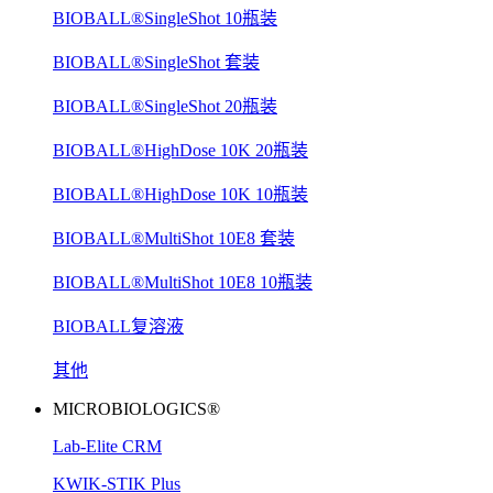
BIOBALL®SingleShot 10瓶装
BIOBALL®SingleShot 套装
BIOBALL®SingleShot 20瓶装
BIOBALL®HighDose 10K 20瓶装
BIOBALL®HighDose 10K 10瓶装
BIOBALL®MultiShot 10E8 套装
BIOBALL®MultiShot 10E8 10瓶装
BIOBALL复溶液
其他
MICROBIOLOGICS®
Lab-Elite CRM
KWIK-STIK Plus