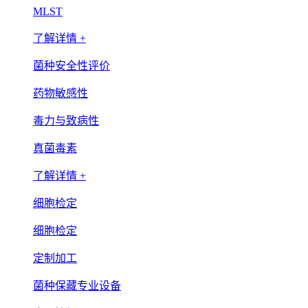
MLST
了解详情 +
菌种安全性评价
药物敏感性
毒力与致病性
真菌毒素
了解详情 +
细胞检定
细胞检定
定制加工
菌种保藏专业设备