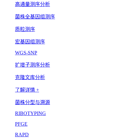
高通量测序分析
菌株全基因组测序
质粒测序
宏基因组测序
WGS-SNP
扩增子测序分析
克隆文库分析
了解详情 +
菌株分型与溯源
RIBOTYPING
PFGE
RAPD