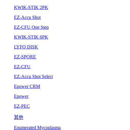
KWIK-STIK 2PK
EZ-Accu Shot
EZ-CFU One Step
KWIK-STIK 6PK
LYFO DISK
EZ-SPORE
EZ-CFU
EZ-Accu Shot Select
Epower CRM
Epower
EZ-PEC
其他
Enumerated Mycoplasma