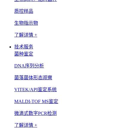
质控样品
生物指示物
了解详情 +
技术服务
菌种鉴定
DNA序列分析
菌落菌体形态观察
VITEK/API鉴定系统
MALDI-TOF MS鉴定
微滴式数字PCR检测
了解详情 +