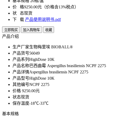
基本规格
20瓶/盒
价 格
9250.00元（价格含13%税点）
状 态
现货
下 载
产品使用说明书.pdf
立即购买
加入购物车
收藏
产品介绍
生产厂家
生物梅里埃 BIOBALL®
产品货号
56049
产品系列
HighDose 10K
产品名称
巴西曲霉 Aspergillus brasiliensis NCPF 2275
产品详情
Aspergillus brasiliensis NCPF 2275
产品型号
HighDose 10K
其他编号
NCPF 2275
价格
9250.00元
状态
现货
保存温度
-18℃-33℃
基本规格