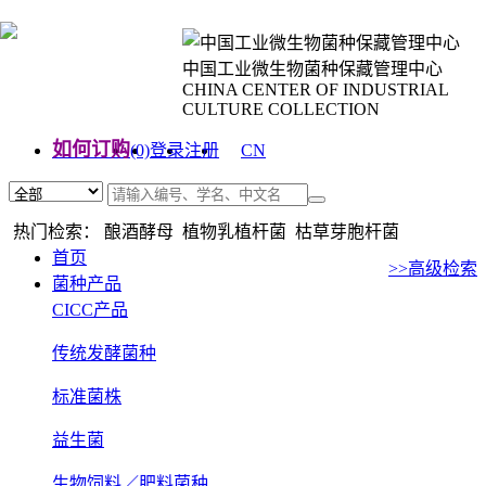
中国工业微生物菌种保藏管理中心
CHINA CENTER OF INDUSTRIAL
CULTURE COLLECTION
如何订购
(0)
登录
注册
CN
EN
热门检索： 酿酒酵母 植物乳植杆菌 枯草芽胞杆菌
首页
>>高级检索
菌种产品
CICC产品
传统发酵菌种
标准菌株
益生菌
生物饲料／肥料菌种