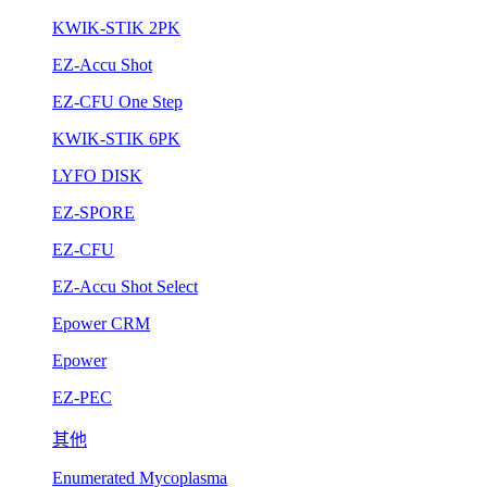
KWIK-STIK 2PK
EZ-Accu Shot
EZ-CFU One Step
KWIK-STIK 6PK
LYFO DISK
EZ-SPORE
EZ-CFU
EZ-Accu Shot Select
Epower CRM
Epower
EZ-PEC
其他
Enumerated Mycoplasma