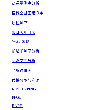
高通量测序分析
菌株全基因组测序
质粒测序
宏基因组测序
WGS-SNP
扩增子测序分析
克隆文库分析
了解详情 +
菌株分型与溯源
RIBOTYPING
PFGE
RAPD