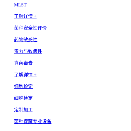
MLST
了解详情 +
菌种安全性评价
药物敏感性
毒力与致病性
真菌毒素
了解详情 +
细胞检定
细胞检定
定制加工
菌种保藏专业设备