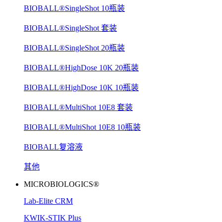
BIOBALL®SingleShot 10瓶装
BIOBALL®SingleShot 套装
BIOBALL®SingleShot 20瓶装
BIOBALL®HighDose 10K 20瓶装
BIOBALL®HighDose 10K 10瓶装
BIOBALL®MultiShot 10E8 套装
BIOBALL®MultiShot 10E8 10瓶装
BIOBALL复溶液
其他
MICROBIOLOGICS®
Lab-Elite CRM
KWIK-STIK Plus