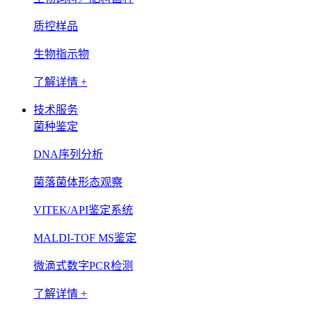
质控样品
生物指示物
了解详情 +
技术服务
菌种鉴定
DNA序列分析
菌落菌体形态观察
VITEK/API鉴定系统
MALDI-TOF MS鉴定
微滴式数字PCR检测
了解详情 +