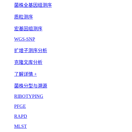
菌株全基因组测序
质粒测序
宏基因组测序
WGS-SNP
扩增子测序分析
克隆文库分析
了解详情 +
菌株分型与溯源
RIBOTYPING
PFGE
RAPD
MLST