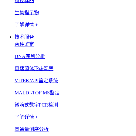
质控样品
生物指示物
了解详情 +
技术服务
菌种鉴定
DNA序列分析
菌落菌体形态观察
VITEK/API鉴定系统
MALDI-TOF MS鉴定
微滴式数字PCR检测
了解详情 +
高通量测序分析