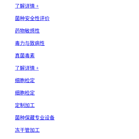
了解详情 +
菌种安全性评价
药物敏感性
毒力与致病性
真菌毒素
了解详情 +
细胞检定
细胞检定
定制加工
菌种保藏专业设备
冻干管加工