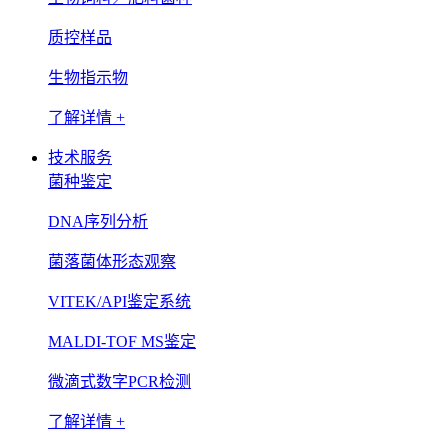
质控样品
生物指示物
了解详情 +
技术服务
菌种鉴定
DNA序列分析
菌落菌体形态观察
VITEK/API鉴定系统
MALDI-TOF MS鉴定
微滴式数字PCR检测
了解详情 +