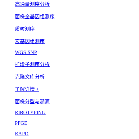
高通量测序分析
菌株全基因组测序
质粒测序
宏基因组测序
WGS-SNP
扩增子测序分析
克隆文库分析
了解详情 +
菌株分型与溯源
RIBOTYPING
PFGE
RAPD