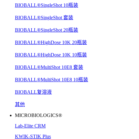
BIOBALL®SingleShot 10瓶装
BIOBALL®SingleShot 套装
BIOBALL®SingleShot 20瓶装
BIOBALL®HighDose 10K 20瓶装
BIOBALL®HighDose 10K 10瓶装
BIOBALL®MultiShot 10E8 套装
BIOBALL®MultiShot 10E8 10瓶装
BIOBALL复溶液
其他
MICROBIOLOGICS®
Lab-Elite CRM
KWIK-STIK Plus