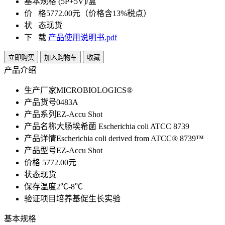
基本规格
(5P+5V)/盒
价 格
5772.00元（价格含13%税点）
状 态
现货
下 载
产品使用说明书.pdf
立即购买
加入购物车
收藏
产品介绍
生产厂家
MICROBIOLOGICS®
产品货号
0483A
产品系列
EZ-Accu Shot
产品名称
大肠埃希菌 Escherichia coli ATCC 8739
产品详情
Escherichia coli derived from ATCC® 8739™
产品型号
EZ-Accu Shot
价格
5772.00元
状态
现货
保存温度
2℃-8℃
验证项目
培养基促生长实验
基本规格