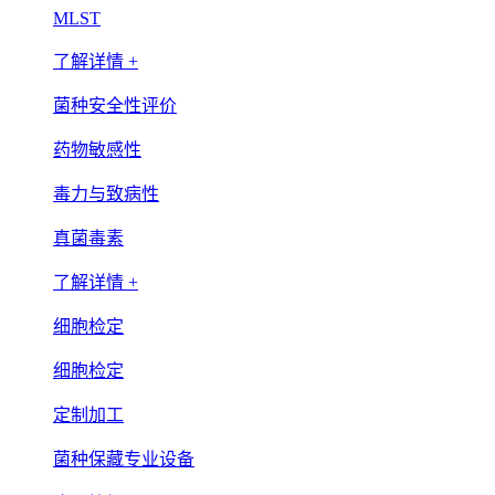
MLST
了解详情 +
菌种安全性评价
药物敏感性
毒力与致病性
真菌毒素
了解详情 +
细胞检定
细胞检定
定制加工
菌种保藏专业设备