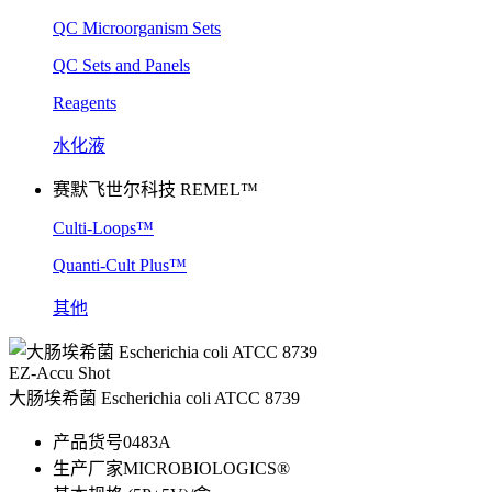
QC Microorganism Sets
QC Sets and Panels
Reagents
水化液
赛默飞世尔科技 REMEL™
Culti-Loops™
Quanti-Cult Plus™
其他
EZ-Accu Shot
大肠埃希菌 Escherichia coli ATCC 8739
产品货号
0483A
生产厂家
MICROBIOLOGICS®