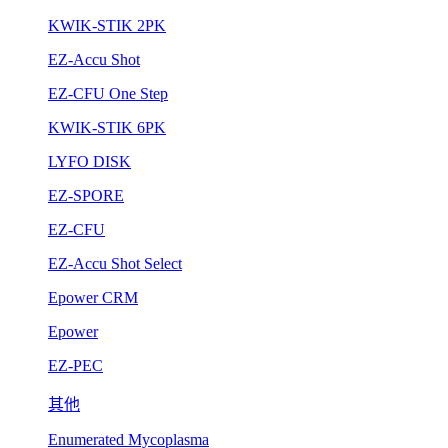
KWIK-STIK 2PK
EZ-Accu Shot
EZ-CFU One Step
KWIK-STIK 6PK
LYFO DISK
EZ-SPORE
EZ-CFU
EZ-Accu Shot Select
Epower CRM
Epower
EZ-PEC
其他
Enumerated Mycoplasma